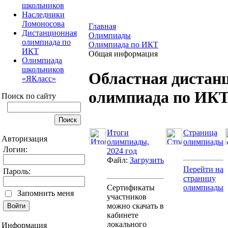
школьников
Наследники
Ломоносова
Главная
Дистанционная
Олимпиады
олимпиада по
Олимпиада по ИКТ
ИКТ
Общая информация
Олимпиада
школьников
Областная дистан
«ЯКласс»
олимпиада по ИК
Поиск по сайту
Итоги
Страница
Авторизация
олимпиады,
олимпиады
Логин:
2024 год
Файл:
Загрузить
Перейти на
Пароль:
страницу
Сертификаты
олимпиады
Запомнить меня
участников
можно скачать в
кабинете
локального
Информация