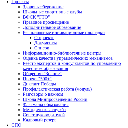
Проекты
Здоровьесбережение
Школьные спортивные клубы
ВФСК "ГТО"
Правовое просвещение
Дополнительное образование
Региональные инновационные площадки
О проекте
Документы
Список
Информационно-библиотечные центры
Оценка качества управленческих механизмов
Реестр экспертов и консультантов по управлению
качеством образования
Общество "Знание"
Проект "500+"
Диктант Победы
Профилактическая работа (модуль)
Разговоры о важном
Школа Минпросвещения России
Флагманы образования
Методическая служба
Совет руководителей
Кадровый резерв
СПО