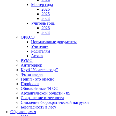
Мастер года
2026
2025
2024
Учитель года
2026
2024
ОРКСЭ
Нормативные документы
Учителям
Родителям
Архив
РУМО
Антитеррор
Клуб "Учитель года"
Фотогалерея
Грипп - это опасно
Профсоюз
Обновлённые ФГОС
Архангельской области - 85
Сокращение отчетности
Снижение бюрократической нагрузки
Безопасность в лесу
Обучающимся