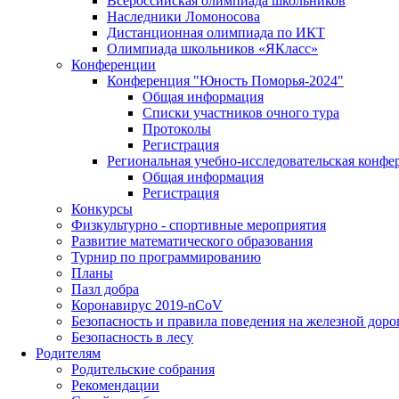
Всероссийская олимпиада школьников
Наследники Ломоносова
Дистанционная олимпиада по ИКТ
Олимпиада школьников «ЯКласс»
Конференции
Конференция "Юность Поморья-2024"
Общая информация
Списки участников очного тура
Протоколы
Регистрация
Региональная учебно-исследовательская конфе
Общая информация
Регистрация
Конкурсы
Физкультурно - спортивные мероприятия
Развитие математического образования
Турнир по программированию
Планы
Пазл добра
Коронавирус 2019-nCoV
Безопасность и правила поведения на железной доро
Безопасность в лесу
Родителям
Родительские собрания
Рекомендации