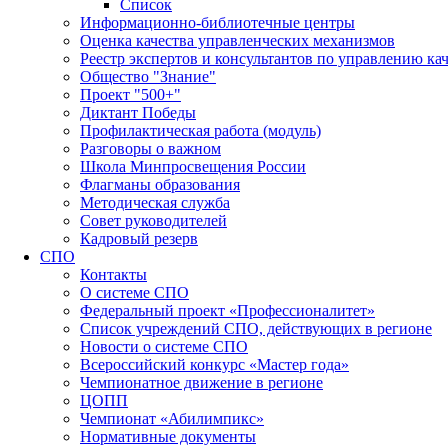
Список
Информационно-библиотечные центры
Оценка качества управленческих механизмов
Реестр экспертов и консультантов по управлению ка
Общество "Знание"
Проект "500+"
Диктант Победы
Профилактическая работа (модуль)
Разговоры о важном
Школа Минпросвещения России
Флагманы образования
Методическая служба
Совет руководителей
Кадровый резерв
СПО
Контакты
О системе СПО
Федеральный проект «Профессионалитет»
Список учреждений СПО, действующих в регионе
Новости о системе СПО
Всероссийский конкурс «Мастер года»
Чемпионатное движение в регионе
ЦОПП
Чемпионат «Абилимпикс»
Нормативные документы