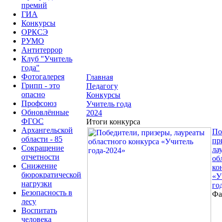
премий
ГИА
Конкурсы
ОРКСЭ
РУМО
Антитеррор
Клуб "Учитель
года"
Фотогалерея
Главная
Грипп - это
Педагогу
опасно
Конкурсы
Профсоюз
Учитель года
Обновлённые
2024
ФГОС
Итоги конкурса
Архангельской
По
области - 85
пр
Сокращение
ла
отчетности
об
Снижение
ко
бюрократической
«У
нагрузки
го
Безопасность в
Фа
лесу
Воспитать
человека