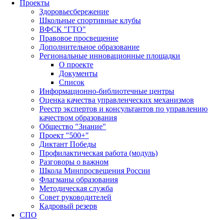
Проекты
Здоровьесбережение
Школьные спортивные клубы
ВФСК "ГТО"
Правовое просвещение
Дополнительное образование
Региональные инновационные площадки
О проекте
Документы
Список
Информационно-библиотечные центры
Оценка качества управленческих механизмов
Реестр экспертов и консультантов по управлению
качеством образования
Общество "Знание"
Проект "500+"
Диктант Победы
Профилактическая работа (модуль)
Разговоры о важном
Школа Минпросвещения России
Флагманы образования
Методическая служба
Совет руководителей
Кадровый резерв
СПО