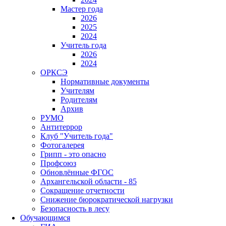
Мастер года
2026
2025
2024
Учитель года
2026
2024
ОРКСЭ
Нормативные документы
Учителям
Родителям
Архив
РУМО
Антитеррор
Клуб "Учитель года"
Фотогалерея
Грипп - это опасно
Профсоюз
Обновлённые ФГОС
Архангельской области - 85
Сокращение отчетности
Снижение бюрократической нагрузки
Безопасность в лесу
Обучающимся