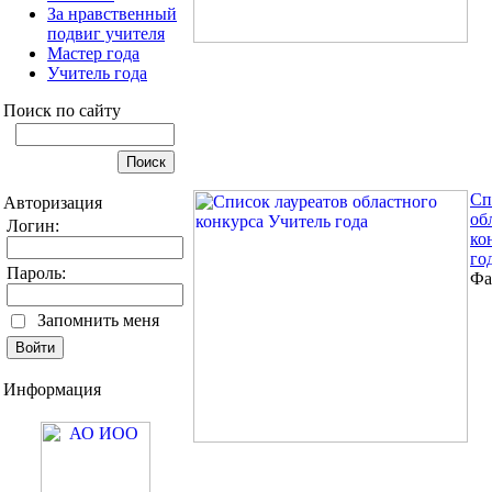
За нравственный
подвиг учителя
Мастер года
Учитель года
Поиск по сайту
Сп
Авторизация
об
Логин:
ко
го
Пароль:
Фа
Запомнить меня
Информация