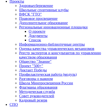
Проекты
Здоровьесбережение
Школьные спортивные клубы
ВФСК "ГТО"
Правовое просвещение
Дополнительное образование
Региональные инновационные площадки
О проекте
Документы
Список
Информационно-библиотечные центры
Оценка качества управленческих механизмов
Реестр экспертов и консультантов по управлению
качеством образования
Общество "Знание"
Проект "500+"
Диктант Победы
Профилактическая работа (модуль)
Разговоры о важном
Школа Минпросвещения России
Флагманы образования
Методическая служба
Совет руководителей
Кадровый резерв
СПО