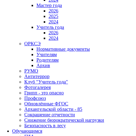
Мастер года
2026
2025
2024
Учитель года
2026
2024
ОРКСЭ
Нормативные документы
Учителям
Родителям
Архив
РУМО
Антитеррор
Клуб "Учитель года"
Фотогалерея
Грипп - это опасно
Профсоюз
Обновлённые ФГОС
Архангельской области - 85
Сокращение отчетности
Снижение бюрократической нагрузки
Безопасность в лесу
Обучающимся