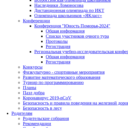
Всероссийская олимпиада школьников
Наследники Ломоносова
Дистанционная олимпиада по ИКТ
Олимпиада школьников «ЯКласс»
Конференции
Конференция "Юность Поморья-2024"
Общая информация
Списки участников очного тура
Протоколы
Регистрация
Региональная учебно-исследовательская конфе
Общая информация
Регистрация
Конкурсы
Физкультурно - спортивные мероприятия
Развитие математического образования
Турнир по программированию
Планы
Пазл добра
Коронавирус 2019-nCoV
Безопасность и правила поведения на железной доро
Безопасность в лесу
Родителям
Родительские собрания
Рекомендации