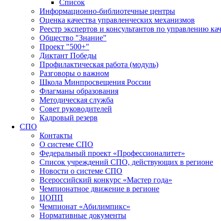
Список
Информационно-библиотечные центры
Оценка качества управленческих механизмов
Реестр экспертов и консультантов по управлению ка
Общество "Знание"
Проект "500+"
Диктант Победы
Профилактическая работа (модуль)
Разговоры о важном
Школа Минпросвещения России
Флагманы образования
Методическая служба
Совет руководителей
Кадровый резерв
СПО
Контакты
О системе СПО
Федеральный проект «Профессионалитет»
Список учреждений СПО, действующих в регионе
Новости о системе СПО
Всероссийский конкурс «Мастер года»
Чемпионатное движение в регионе
ЦОПП
Чемпионат «Абилимпикс»
Нормативные документы