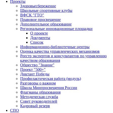
Проекты
Здоровьесбережение
Школьные спортивные клубы
ВФСК "ГТО"
Правовое просвещение
Дополнительное образование
Региональные инновационные площадки
О проекте
Документы
Список
Информационно-библиотечные центры
Оценка качества управленческих механизмов
Реестр экспертов и консультантов по управлению
качеством образования
Общество "Знание"
Проект "500+"
Диктант Победы
Профилактическая работа (модуль)
Разговоры о важном
Школа Минпросвещения России
Флагманы образования
Методическая служба
Совет руководителей
Кадровый резерв
СПО