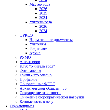
Мастер года
2026
2025
2024
Учитель года
2026
2024
ОРКСЭ
Нормативные документы
Учителям
Родителям
Архив
РУМО
Антитеррор
Клуб "Учитель года"
Фотогалерея
Грипп - это опасно
Профсоюз
Обновлённые ФГОС
Архангельской области - 85
Сокращение отчетности
Снижение бюрократической нагрузки
Безопасность в лесу
Обучающимся