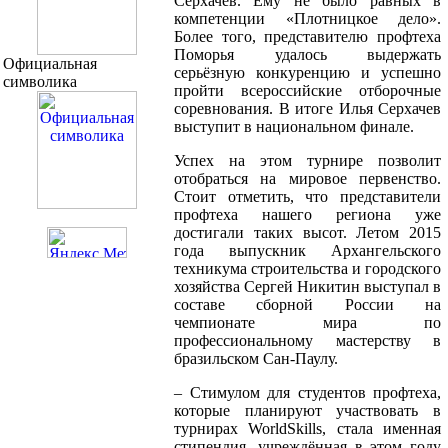
Серхачев. Ему не было равных в
компетенции «Плотницкое дело».
Более того, представителю профтеха
Поморья удалось выдержать
Официальная
серьёзную конкуренцию и успешно
символика
пройти всероссийские отборочные
соревнования. В итоге Илья Серхачев
выступит в национальном финале.
Успех на этом турнире позволит
отобраться на мировое первенство.
Стоит отметить, что представители
профтеха нашего региона уже
достигали таких высот. Летом 2015
года выпускник Архангельского
техникума строительства и городского
хозяйства Сергей Никитин выступал в
составе сборной России на
чемпионате мира по
профессиональному мастерству в
бразильском Сан-Паулу.
– Стимулом для студентов профтеха,
которые планируют участвовать в
турнирах WorldSkills, стала именная
стипендия, учреждённая в этом году