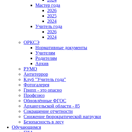
Мастер года
2026
2025
2024
Учитель года
2026
2024
ОРКСЭ
Нормативные документы
Учителям
Родителям
Архив
РУМО
Антитеррор
Клуб "Учитель года"
Фотогалерея
Грипп - это опасно
Профсоюз
Обновлённые ФГОС
Архангельской области - 85
Сокращение отчетности
Снижение бюрократической нагрузки
Безопасность в лесу
Обучающимся