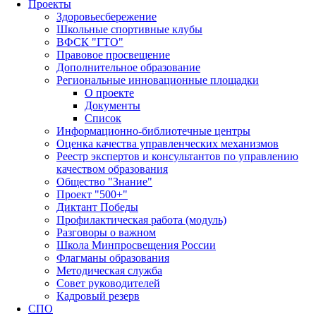
Проекты
Здоровьесбережение
Школьные спортивные клубы
ВФСК "ГТО"
Правовое просвещение
Дополнительное образование
Региональные инновационные площадки
О проекте
Документы
Список
Информационно-библиотечные центры
Оценка качества управленческих механизмов
Реестр экспертов и консультантов по управлению
качеством образования
Общество "Знание"
Проект "500+"
Диктант Победы
Профилактическая работа (модуль)
Разговоры о важном
Школа Минпросвещения России
Флагманы образования
Методическая служба
Совет руководителей
Кадровый резерв
СПО