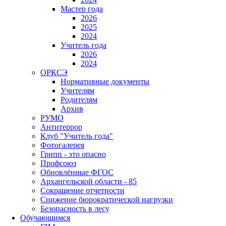
Мастер года
2026
2025
2024
Учитель года
2026
2024
ОРКСЭ
Нормативные документы
Учителям
Родителям
Архив
РУМО
Антитеррор
Клуб "Учитель года"
Фотогалерея
Грипп - это опасно
Профсоюз
Обновлённые ФГОС
Архангельской области - 85
Сокращение отчетности
Снижение бюрократической нагрузки
Безопасность в лесу
Обучающимся