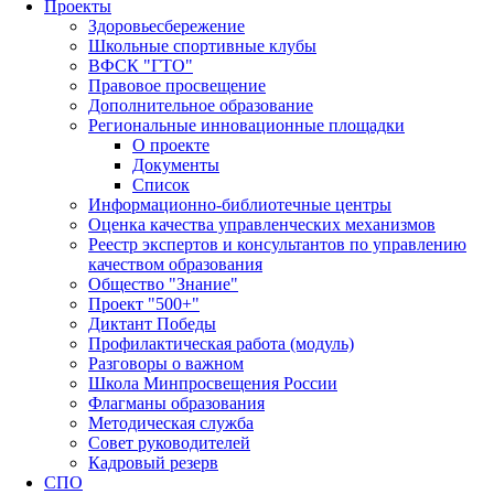
Проекты
Здоровьесбережение
Школьные спортивные клубы
ВФСК "ГТО"
Правовое просвещение
Дополнительное образование
Региональные инновационные площадки
О проекте
Документы
Список
Информационно-библиотечные центры
Оценка качества управленческих механизмов
Реестр экспертов и консультантов по управлению
качеством образования
Общество "Знание"
Проект "500+"
Диктант Победы
Профилактическая работа (модуль)
Разговоры о важном
Школа Минпросвещения России
Флагманы образования
Методическая служба
Совет руководителей
Кадровый резерв
СПО