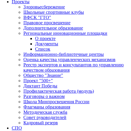
Проекты
Здоровьесбережение
Школьные спортивные клубы
ВФСК "ГТО"
Правовое просвещение
Дополнительное образование
Региональные инновационные площадки
О проекте
Документы
Список
Информационно-библиотечные центры
Оценка качества управленческих механизмов
Реестр экспертов и консультантов по управлению
качеством образования
Общество "Знание"
Проект "500+"
Диктант Победы
Профилактическая работа (модуль)
Разговоры о важном
Школа Минпросвещения России
Флагманы образования
Методическая служба
Совет руководителей
Кадровый резерв
СПО