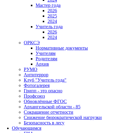
Мастер года
2026
2025
2024
Учитель года
2026
2024
ОРКСЭ
Нормативные документы
Учителям
Родителям
Архив
РУМО
Антитеррор
Клуб "Учитель года"
Фотогалерея
Грипп - это опасно
Профсоюз
Обновлённые ФГОС
Архангельской области - 85
Сокращение отчетности
Снижение бюрократической нагрузки
Безопасность в лесу
Обучающимся