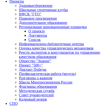
Проекты
Здоровьесбережение
Школьные спортивные клубы
ВФСК "ГТО"
Правовое просвещение
Дополнительное образование
Региональные инновационные площадки
О проекте
Документы
Список
Информационно-библиотечные центры
Оценка качества управленческих механизмов
Реестр экспертов и консультантов по управлению
качеством образования
Общество "Знание"
Проект "500+"
Диктант Победы
Профилактическая работа (модуль)
Разговоры о важном
Школа Минпросвещения России
Флагманы образования
Методическая служба
Совет руководителей
Кадровый резерв
СПО