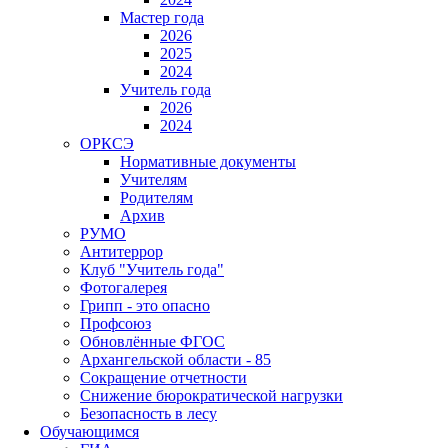
Мастер года
2026
2025
2024
Учитель года
2026
2024
ОРКСЭ
Нормативные документы
Учителям
Родителям
Архив
РУМО
Антитеррор
Клуб "Учитель года"
Фотогалерея
Грипп - это опасно
Профсоюз
Обновлённые ФГОС
Архангельской области - 85
Сокращение отчетности
Снижение бюрократической нагрузки
Безопасность в лесу
Обучающимся