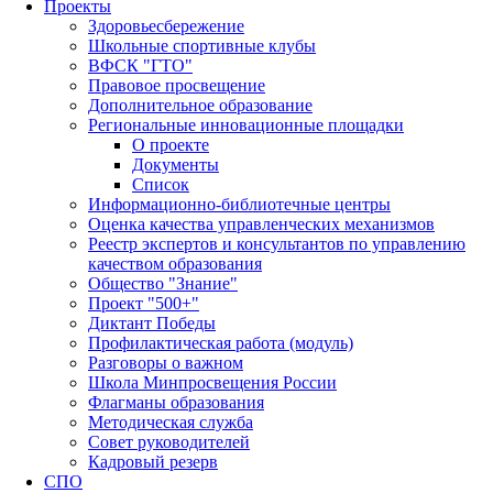
Проекты
Здоровьесбережение
Школьные спортивные клубы
ВФСК "ГТО"
Правовое просвещение
Дополнительное образование
Региональные инновационные площадки
О проекте
Документы
Список
Информационно-библиотечные центры
Оценка качества управленческих механизмов
Реестр экспертов и консультантов по управлению
качеством образования
Общество "Знание"
Проект "500+"
Диктант Победы
Профилактическая работа (модуль)
Разговоры о важном
Школа Минпросвещения России
Флагманы образования
Методическая служба
Совет руководителей
Кадровый резерв
СПО