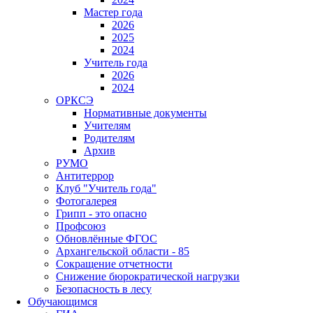
Мастер года
2026
2025
2024
Учитель года
2026
2024
ОРКСЭ
Нормативные документы
Учителям
Родителям
Архив
РУМО
Антитеррор
Клуб "Учитель года"
Фотогалерея
Грипп - это опасно
Профсоюз
Обновлённые ФГОС
Архангельской области - 85
Сокращение отчетности
Снижение бюрократической нагрузки
Безопасность в лесу
Обучающимся