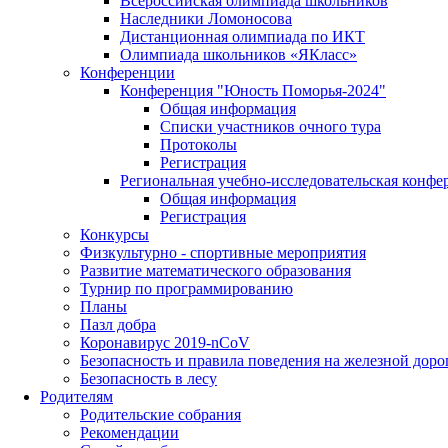
Всероссийская олимпиада школьников
Наследники Ломоносова
Дистанционная олимпиада по ИКТ
Олимпиада школьников «ЯКласс»
Конференции
Конференция "Юность Поморья-2024"
Общая информация
Списки участников очного тура
Протоколы
Регистрация
Региональная учебно-исследовательская конфе
Общая информация
Регистрация
Конкурсы
Физкультурно - спортивные мероприятия
Развитие математического образования
Турнир по программированию
Планы
Пазл добра
Коронавирус 2019-nCoV
Безопасность и правила поведения на железной доро
Безопасность в лесу
Родителям
Родительские собрания
Рекомендации