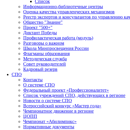
Список
Информационно-библиотечные центры
Оценка качества управленческих механизмов
Реестр экспертов и консультантов по управлению ка
Общество "Знание"
Проект "500+"
Диктант Победы
Профилактическая работа (модуль)
Разговоры о важном
Школа Минпросвещения России
Флагманы образования
Методическая служба
Совет руководителей
Кадровый резерв
СПО
Контакты
О системе СПО
Федеральный проект «Профессионалитет»
Список учреждений СПО, действующих в регионе
Новости о системе СПО
Всероссийский конкурс «Мастер года»
Чемпионатное движение в регионе
ЦОПП
Чемпионат «Абилимпикс»
Нормативные документы