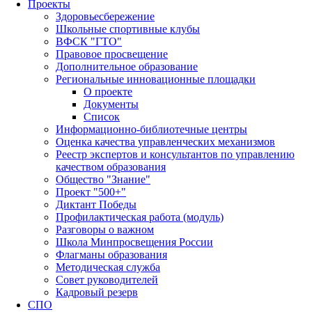
Проекты
Здоровьесбережение
Школьные спортивные клубы
ВФСК "ГТО"
Правовое просвещение
Дополнительное образование
Региональные инновационные площадки
О проекте
Документы
Список
Информационно-библиотечные центры
Оценка качества управленческих механизмов
Реестр экспертов и консультантов по управлению
качеством образования
Общество "Знание"
Проект "500+"
Диктант Победы
Профилактическая работа (модуль)
Разговоры о важном
Школа Минпросвещения России
Флагманы образования
Методическая служба
Совет руководителей
Кадровый резерв
СПО