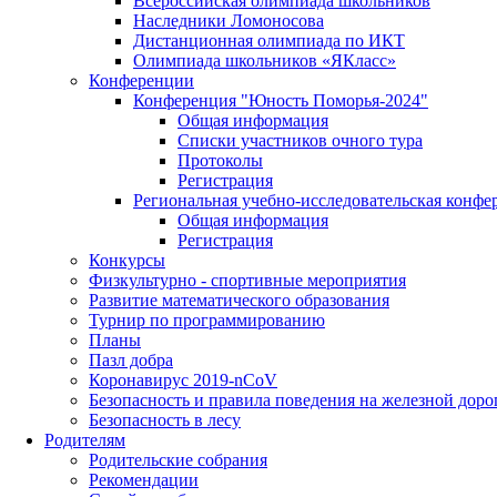
Всероссийская олимпиада школьников
Наследники Ломоносова
Дистанционная олимпиада по ИКТ
Олимпиада школьников «ЯКласс»
Конференции
Конференция "Юность Поморья-2024"
Общая информация
Списки участников очного тура
Протоколы
Регистрация
Региональная учебно-исследовательская конфе
Общая информация
Регистрация
Конкурсы
Физкультурно - спортивные мероприятия
Развитие математического образования
Турнир по программированию
Планы
Пазл добра
Коронавирус 2019-nCoV
Безопасность и правила поведения на железной доро
Безопасность в лесу
Родителям
Родительские собрания
Рекомендации