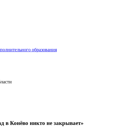
ополнительного образования
бласти
ад в Конёво никто не закрывает»