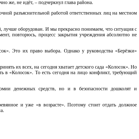
но же, не идёт, – подчеркнул глава района.
точной разъяснительной работой ответственных лиц на местном
й, лучше оборудован. И мы прекрасно понимаем, что ситуация с
мент, повторюсь, процесс закрытия учреждения абсолютно не
сок». Это их право выбора. Однако у руководства «Берёзки»
нять их всех, на сегодня хватает детского сада «Колосок». Но
ть в «Колосок». То есть сегодня на лицо конфликт, требующий
номии денежных средств, но и в безопасности дошколят и
еревянное и уже «в возрасте». Поэтому стоит отдать должное
а.