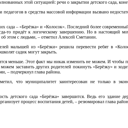
лнованных этой ситуацией: речи о закрытии детского сада, конеч
и педагогов в средства массовой информации вызвано недоста
ких сада – «Берёзка» и «Колосок». Последний более современны
гда-то придёт к логическому завершению. Но в настоящий мо
 об этом с людьми, – отметил Алексей Сметанин.
телей малышей из «Берёзки» решила перевести ребят в «Коло
ошколят садик могут закрыть.
тся меньше. Этот факт мы никак изменить не можем. И чтобы при
можем заставить других родителей покинуть «Берёзку» и ходи
и, – подчеркнул глава района.
метил, что муниципалитет заинтересован не только в эко
ность детского сада «Берёзка» завершится. Ведь его здание д
организует процесс воспитания детей, – резюмировал глава район