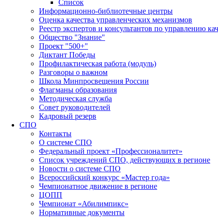
Список
Информационно-библиотечные центры
Оценка качества управленческих механизмов
Реестр экспертов и консультантов по управлению ка
Общество "Знание"
Проект "500+"
Диктант Победы
Профилактическая работа (модуль)
Разговоры о важном
Школа Минпросвещения России
Флагманы образования
Методическая служба
Совет руководителей
Кадровый резерв
СПО
Контакты
О системе СПО
Федеральный проект «Профессионалитет»
Список учреждений СПО, действующих в регионе
Новости о системе СПО
Всероссийский конкурс «Мастер года»
Чемпионатное движение в регионе
ЦОПП
Чемпионат «Абилимпикс»
Нормативные документы