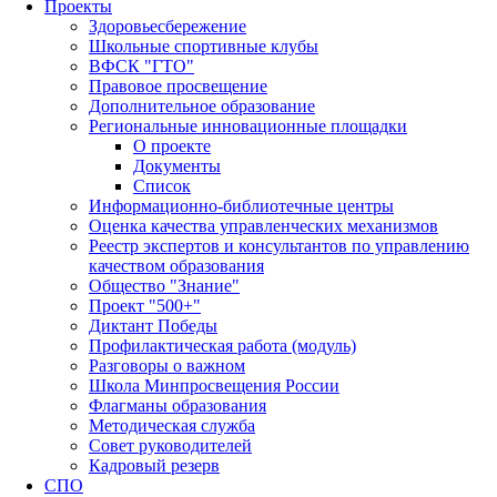
Проекты
Здоровьесбережение
Школьные спортивные клубы
ВФСК "ГТО"
Правовое просвещение
Дополнительное образование
Региональные инновационные площадки
О проекте
Документы
Список
Информационно-библиотечные центры
Оценка качества управленческих механизмов
Реестр экспертов и консультантов по управлению
качеством образования
Общество "Знание"
Проект "500+"
Диктант Победы
Профилактическая работа (модуль)
Разговоры о важном
Школа Минпросвещения России
Флагманы образования
Методическая служба
Совет руководителей
Кадровый резерв
СПО