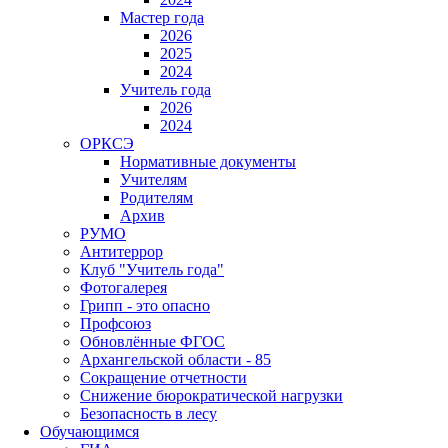
Мастер года
2026
2025
2024
Учитель года
2026
2024
ОРКСЭ
Нормативные документы
Учителям
Родителям
Архив
РУМО
Антитеррор
Клуб "Учитель года"
Фотогалерея
Грипп - это опасно
Профсоюз
Обновлённые ФГОС
Архангельской области - 85
Сокращение отчетности
Снижение бюрократической нагрузки
Безопасность в лесу
Обучающимся