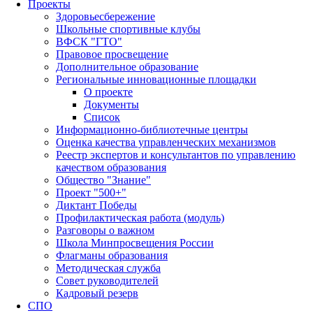
Проекты
Здоровьесбережение
Школьные спортивные клубы
ВФСК "ГТО"
Правовое просвещение
Дополнительное образование
Региональные инновационные площадки
О проекте
Документы
Список
Информационно-библиотечные центры
Оценка качества управленческих механизмов
Реестр экспертов и консультантов по управлению
качеством образования
Общество "Знание"
Проект "500+"
Диктант Победы
Профилактическая работа (модуль)
Разговоры о важном
Школа Минпросвещения России
Флагманы образования
Методическая служба
Совет руководителей
Кадровый резерв
СПО