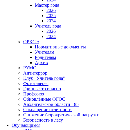
Мастер года
2026
2025
2024
Учитель года
2026
2024
ОРКСЭ
Нормативные документы
Учителям
Родителям
Архив
РУМО
Антитеррор
Клуб "Учитель года"
Фотогалерея
Грипп - это опасно
Профсоюз
Обновлённые ФГОС
Архангельской области - 85
Сокращение отчетности
Снижение бюрократической нагрузки
Безопасность в лесу
Обучающимся