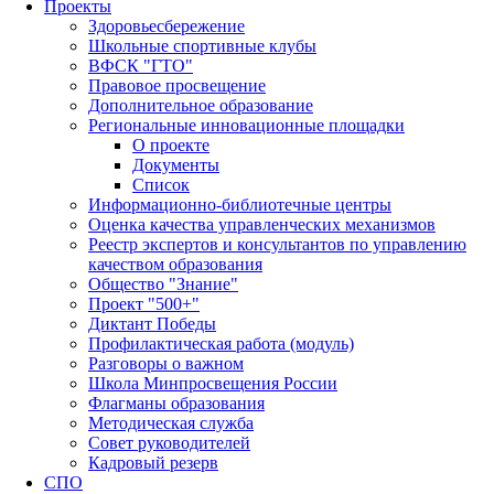
Проекты
Здоровьесбережение
Школьные спортивные клубы
ВФСК "ГТО"
Правовое просвещение
Дополнительное образование
Региональные инновационные площадки
О проекте
Документы
Список
Информационно-библиотечные центры
Оценка качества управленческих механизмов
Реестр экспертов и консультантов по управлению
качеством образования
Общество "Знание"
Проект "500+"
Диктант Победы
Профилактическая работа (модуль)
Разговоры о важном
Школа Минпросвещения России
Флагманы образования
Методическая служба
Совет руководителей
Кадровый резерв
СПО