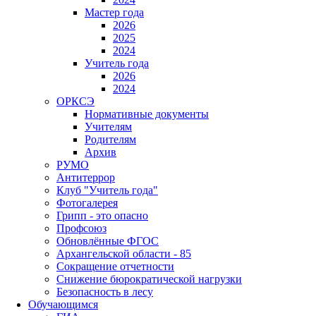
Мастер года
2026
2025
2024
Учитель года
2026
2024
ОРКСЭ
Нормативные документы
Учителям
Родителям
Архив
РУМО
Антитеррор
Клуб "Учитель года"
Фотогалерея
Грипп - это опасно
Профсоюз
Обновлённые ФГОС
Архангельской области - 85
Сокращение отчетности
Снижение бюрократической нагрузки
Безопасность в лесу
Обучающимся