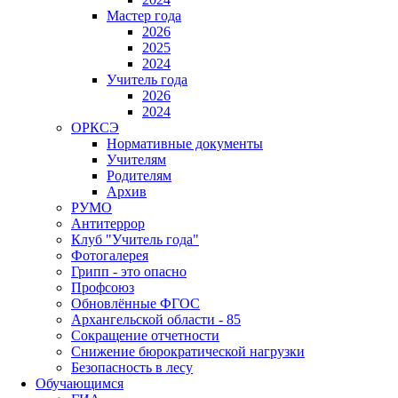
Мастер года
2026
2025
2024
Учитель года
2026
2024
ОРКСЭ
Нормативные документы
Учителям
Родителям
Архив
РУМО
Антитеррор
Клуб "Учитель года"
Фотогалерея
Грипп - это опасно
Профсоюз
Обновлённые ФГОС
Архангельской области - 85
Сокращение отчетности
Снижение бюрократической нагрузки
Безопасность в лесу
Обучающимся