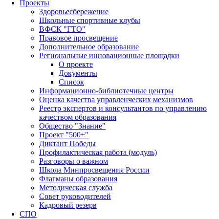
Проекты
Здоровьесбережение
Школьные спортивные клубы
ВФСК "ГТО"
Правовое просвещение
Дополнительное образование
Региональные инновационные площадки
О проекте
Документы
Список
Информационно-библиотечные центры
Оценка качества управленческих механизмов
Реестр экспертов и консультантов по управлению
качеством образования
Общество "Знание"
Проект "500+"
Диктант Победы
Профилактическая работа (модуль)
Разговоры о важном
Школа Минпросвещения России
Флагманы образования
Методическая служба
Совет руководителей
Кадровый резерв
СПО