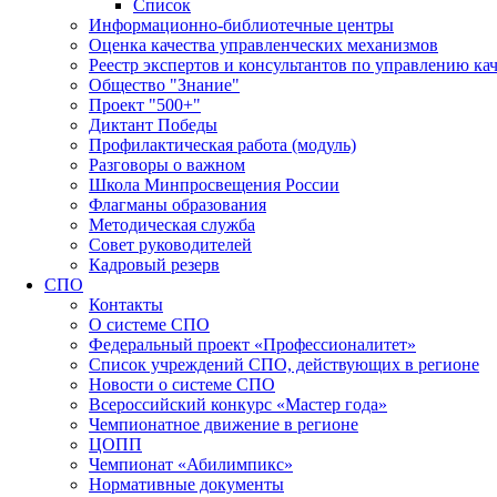
Список
Информационно-библиотечные центры
Оценка качества управленческих механизмов
Реестр экспертов и консультантов по управлению ка
Общество "Знание"
Проект "500+"
Диктант Победы
Профилактическая работа (модуль)
Разговоры о важном
Школа Минпросвещения России
Флагманы образования
Методическая служба
Совет руководителей
Кадровый резерв
СПО
Контакты
О системе СПО
Федеральный проект «Профессионалитет»
Список учреждений СПО, действующих в регионе
Новости о системе СПО
Всероссийский конкурс «Мастер года»
Чемпионатное движение в регионе
ЦОПП
Чемпионат «Абилимпикс»
Нормативные документы