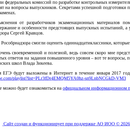
ли федеральных комиссий по разработке контрольных измерите
тят на вопросы выпускников. Секретами успешной подготовки 
заменах.
ъяснения от разработчиков экзаменационных материалов п
держание и особенности предстоящих выпускных испытаний, а 
дзора Сергей Кравцов.
Рособрнадзора смогли оценить одиннадцатиклассники, которые 
 очень своевременной и полезной, ведь совсем скоро мне пред
ых ответов на задания повышенного уровня – вот те вопросы, 
вских школ Влада Зикеева.
м ЕГЭ будут выложены в Интернет в течение января 2017 год
utube.com/playlist?list=PLr3fDr4EMQM5YA0hz-sn9LnbNCGkD-VM3
 можно будет ознакомиться на
официальном информационном порт
Сайт создан и функционирует при поддержке АО ИОО © 2026