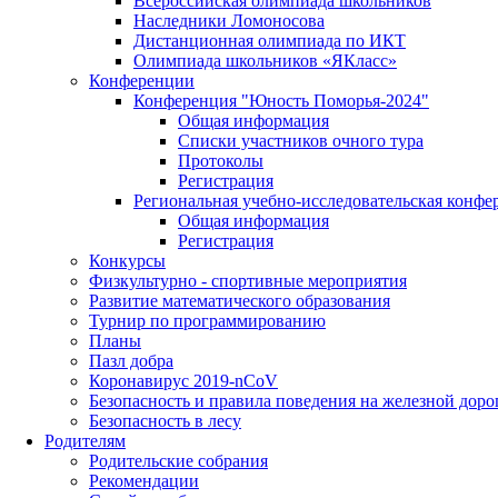
Всероссийская олимпиада школьников
Наследники Ломоносова
Дистанционная олимпиада по ИКТ
Олимпиада школьников «ЯКласс»
Конференции
Конференция "Юность Поморья-2024"
Общая информация
Списки участников очного тура
Протоколы
Регистрация
Региональная учебно-исследовательская конфе
Общая информация
Регистрация
Конкурсы
Физкультурно - спортивные мероприятия
Развитие математического образования
Турнир по программированию
Планы
Пазл добра
Коронавирус 2019-nCoV
Безопасность и правила поведения на железной доро
Безопасность в лесу
Родителям
Родительские собрания
Рекомендации