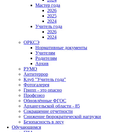
Мастер года
2026
2025
2024
Учитель года
2026
2024
ОРКСЭ
Нормативные документы
Учителям
Родителям
Архив
РУМО
Антитеррор
Клуб "Учитель года"
Фотогалерея
Грипп - это опасно
Профсоюз
Обновлённые ФГОС
Архангельской области - 85
Сокращение отчетности
Снижение бюрократической нагрузки
Безопасность в лесу
Обучающимся