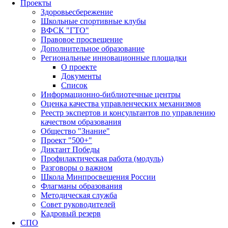
Проекты
Здоровьесбережение
Школьные спортивные клубы
ВФСК "ГТО"
Правовое просвещение
Дополнительное образование
Региональные инновационные площадки
О проекте
Документы
Список
Информационно-библиотечные центры
Оценка качества управленческих механизмов
Реестр экспертов и консультантов по управлению
качеством образования
Общество "Знание"
Проект "500+"
Диктант Победы
Профилактическая работа (модуль)
Разговоры о важном
Школа Минпросвещения России
Флагманы образования
Методическая служба
Совет руководителей
Кадровый резерв
СПО