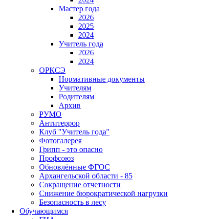
Мастер года
2026
2025
2024
Учитель года
2026
2024
ОРКСЭ
Нормативные документы
Учителям
Родителям
Архив
РУМО
Антитеррор
Клуб "Учитель года"
Фотогалерея
Грипп - это опасно
Профсоюз
Обновлённые ФГОС
Архангельской области - 85
Сокращение отчетности
Снижение бюрократической нагрузки
Безопасность в лесу
Обучающимся