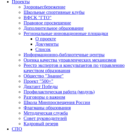
Проекты
Здоровьесбережение
Школьные спортивные клубы
ВФСК "ГТО"
Правовое просвещение
Дополнительное образование
Региональные инновационные площадки
О проекте
Документы
Список
Информационно-библиотечные центры
Оценка качества управленческих механизмов
Реестр экспертов и консультантов по управлению
качеством образования
Общество "Знание"
Проект "500+"
Диктант Победы
Профилактическая работа (модуль)
Разговоры о важном
Школа Минпросвещения России
Флагманы образования
Методическая служба
Совет руководителей
Кадровый резерв
СПО