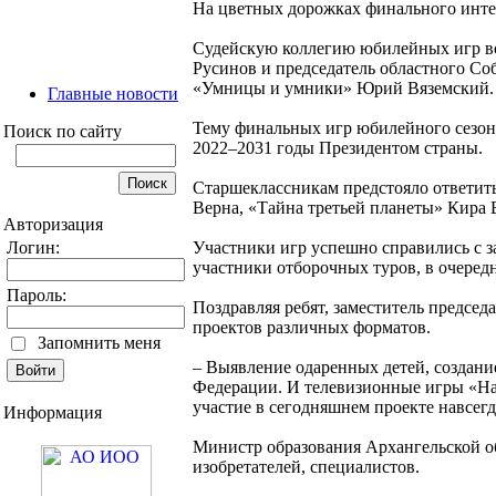
На цветных дорожках финального инте
Судейскую коллегию юбилейных игр воз
Русинов и председатель областного С
«Умницы и умники» Юрий Вяземский.
Главные новости
Тему финальных игр юбилейного сезона
Поиск по сайту
2022–2031 годы Президентом страны.
Старшеклассникам предстояло ответит
Верна, «Тайна третьей планеты» Кира 
Авторизация
Логин:
Участники игр успешно справились с з
участники отборочных туров, в очеред
Пароль:
Поздравляя ребят, заместитель предсе
проектов различных форматов.
Запомнить меня
– Выявление одаренных детей, создани
Федерации. И телевизионные игры «Нас
участие в сегодняшнем проекте навсегд
Информация
Министр образования Архангельской о
изобретателей, специалистов.