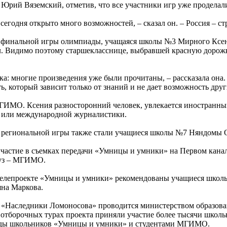
рий Вяземский, отметив, что все участники игр уже проделал
егодня открыто много возможностей, – сказал он. – Россия – ст
й финальной игры олимпиады, учащаяся школы №3 Мирного Ксен
ал. Видимо поэтому старшекласснице, выбравшей красную дорожку
ка: многие произведения уже были прочитаны, – рассказала она.
ь, который зависит только от знаний и не дает возможность друг
ГИМО. Ксения разносторонний человек, увлекается иностранным
 или международной журналистики.
 региональной игры также стали учащиеся школы №7 Няндомы 
частие в съемках передачи «Умницы и умники» на Первом канале
вуз – МГИМО.
телепроекте «Умницы и умники» рекомендованы учащиеся шко
на Маркова.
 «Наследники Ломоносова» проводится министерством образова
 в отборочных турах проекта приняли участие более тысячи школ
ады школьников «Умницы и умники» и студентами МГИМО.