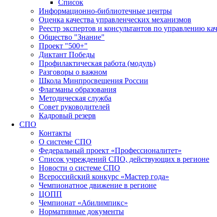
Список
Информационно-библиотечные центры
Оценка качества управленческих механизмов
Реестр экспертов и консультантов по управлению ка
Общество "Знание"
Проект "500+"
Диктант Победы
Профилактическая работа (модуль)
Разговоры о важном
Школа Минпросвещения России
Флагманы образования
Методическая служба
Совет руководителей
Кадровый резерв
СПО
Контакты
О системе СПО
Федеральный проект «Профессионалитет»
Список учреждений СПО, действующих в регионе
Новости о системе СПО
Всероссийский конкурс «Мастер года»
Чемпионатное движение в регионе
ЦОПП
Чемпионат «Абилимпикс»
Нормативные документы