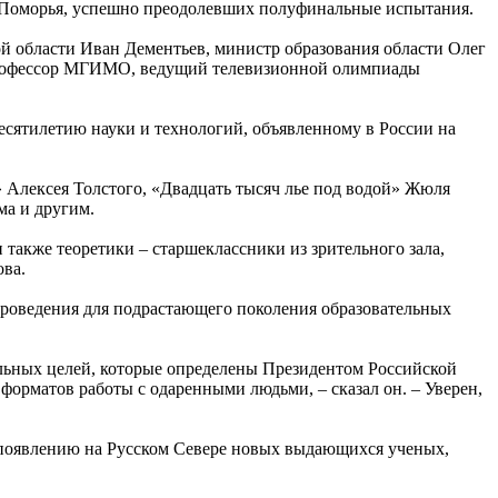
в Поморья, успешно преодолевших полуфинальные испытания.
й области Иван Дементьев, министр образования области Олег
 профессор МГИМО, ведущий телевизионной олимпиады
сятилетию науки и технологий, объявленному в России на
 Алексея Толстого, «Двадцать тысяч лье под водой» Жюля
ма и другим.
также теоретики – старшеклассники из зрительного зала,
ова.
 проведения для подрастающего поколения образовательных
альных целей, которые определены Президентом Российской
орматов работы с одаренными людьми, – сказал он. – Уверен,
 появлению на Русском Севере новых выдающихся ученых,