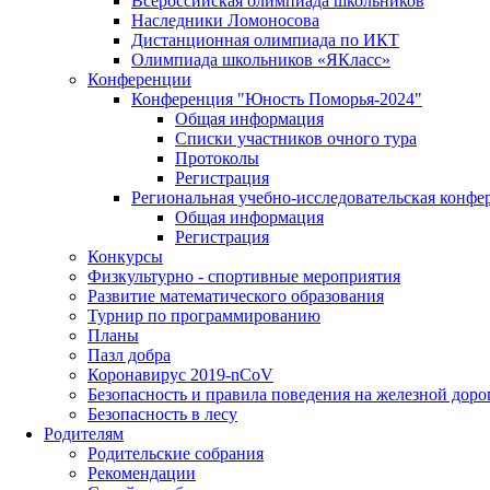
Всероссийская олимпиада школьников
Наследники Ломоносова
Дистанционная олимпиада по ИКТ
Олимпиада школьников «ЯКласс»
Конференции
Конференция "Юность Поморья-2024"
Общая информация
Списки участников очного тура
Протоколы
Регистрация
Региональная учебно-исследовательская конфе
Общая информация
Регистрация
Конкурсы
Физкультурно - спортивные мероприятия
Развитие математического образования
Турнир по программированию
Планы
Пазл добра
Коронавирус 2019-nCoV
Безопасность и правила поведения на железной доро
Безопасность в лесу
Родителям
Родительские собрания
Рекомендации