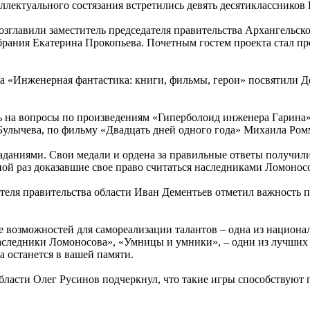
ллектуального состязания встретились девять десятикласснико
главили заместитель председателя правительства Архангельско
обрания Екатерина Прокопьева. Почетным гостем проекта стал
 «Инженерная фантастика: книги, фильмы, герои» посвятили Де
ь на вопросы по произведениям «Гиперболоид инженера Гарина»
Булычева, по фильму «Двадцать дней одного года» Михаила Ром
аданиями. Свои медали и ордена за правильные ответы получили 
ной раз доказавшие свое право считаться наследниками Ломонос
дателя правительства области Иван Дементьев отметил важность
е возможностей для самореализации талантов – одна из национ
ледники Ломоносова», «Умницы и умники», – одни из лучших ф
а останется в вашей памяти.
бласти Олег Русинов подчеркнул, что такие игры способствуют