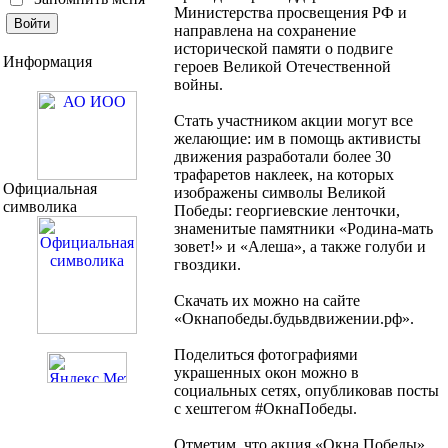
Министерства просвещения РФ и
направлена на сохранение
исторической памяти о подвиге
Информация
героев Великой Отечественной
войны.
Стать участником акции могут все
желающие: им в помощь активисты
движения разработали более 30
трафаретов наклеек, на которых
Официальная
изображены символы Великой
символика
Победы: георгиевские ленточки,
знаменитые памятники «Родина-мать
зовет!» и «Алеша», а также голуби и
гвоздики.
Скачать их можно на сайте
«Окнапобеды.будьвдвижении.рф».
Поделиться фотографиями
украшенных окон можно в
социальных сетях, опубликовав посты
с хештегом #ОкнаПобеды.
Отметим, что акция «Окна Победы»