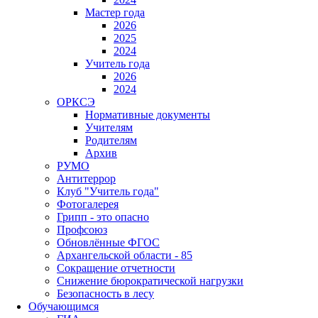
Мастер года
2026
2025
2024
Учитель года
2026
2024
ОРКСЭ
Нормативные документы
Учителям
Родителям
Архив
РУМО
Антитеррор
Клуб "Учитель года"
Фотогалерея
Грипп - это опасно
Профсоюз
Обновлённые ФГОС
Архангельской области - 85
Сокращение отчетности
Снижение бюрократической нагрузки
Безопасность в лесу
Обучающимся