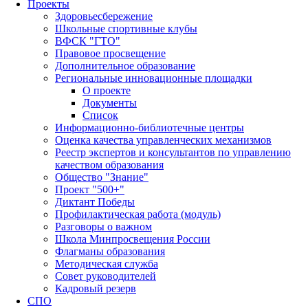
Проекты
Здоровьесбережение
Школьные спортивные клубы
ВФСК "ГТО"
Правовое просвещение
Дополнительное образование
Региональные инновационные площадки
О проекте
Документы
Список
Информационно-библиотечные центры
Оценка качества управленческих механизмов
Реестр экспертов и консультантов по управлению
качеством образования
Общество "Знание"
Проект "500+"
Диктант Победы
Профилактическая работа (модуль)
Разговоры о важном
Школа Минпросвещения России
Флагманы образования
Методическая служба
Совет руководителей
Кадровый резерв
СПО