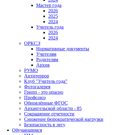
Мастер года
2026
2025
2024
Учитель года
2026
2024
ОРКСЭ
Нормативные документы
Учителям
Родителям
Архив
РУМО
Антитеррор
Клуб "Учитель года"
Фотогалерея
Грипп - это опасно
Профсоюз
Обновлённые ФГОС
Архангельской области - 85
Сокращение отчетности
Снижение бюрократической нагрузки
Безопасность в лесу
Обучающимся