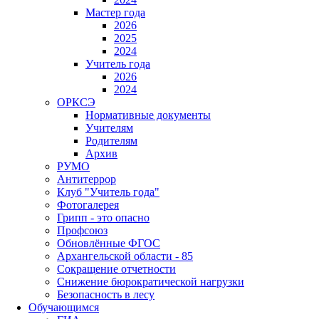
Мастер года
2026
2025
2024
Учитель года
2026
2024
ОРКСЭ
Нормативные документы
Учителям
Родителям
Архив
РУМО
Антитеррор
Клуб "Учитель года"
Фотогалерея
Грипп - это опасно
Профсоюз
Обновлённые ФГОС
Архангельской области - 85
Сокращение отчетности
Снижение бюрократической нагрузки
Безопасность в лесу
Обучающимся