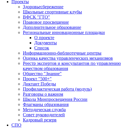
Проекты
Здоровьесбережение
Школьные спортивные клубы
ВФСК "ГТО"
Правовое просвещение
Дополнительное образование
Региональные инновационные площадки
О проекте
Документы
Список
Информационно-библиотечные центры
Оценка качества управленческих механизмов
Реестр экспертов и консультантов по управлению
качеством образования
Общество "Знание"
Проект "500+"
Диктант Победы
Профилактическая работа (модуль)
Разговоры о важном
Школа Минпросвещения России
Флагманы образования
Методическая служба
Совет руководителей
Кадровый резерв
СПО