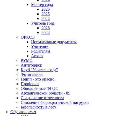
Мастер года
2026
2025
2024
Учитель года
2026
2024
ОРКСЭ
Нормативные документы
Учителям
Родителям
Архив
РУМО
Антитеррор
Клуб "Учитель года"
Фотогалерея
Грипп - это опасно
Профсоюз
Обновлённые ФГОС
Архангельской области - 85
Сокращение отчетности
Снижение бюрократической нагрузки
Безопасность в лесу
Обучающимся