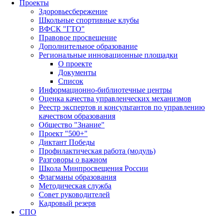
Проекты
Здоровьесбережение
Школьные спортивные клубы
ВФСК "ГТО"
Правовое просвещение
Дополнительное образование
Региональные инновационные площадки
О проекте
Документы
Список
Информационно-библиотечные центры
Оценка качества управленческих механизмов
Реестр экспертов и консультантов по управлению
качеством образования
Общество "Знание"
Проект "500+"
Диктант Победы
Профилактическая работа (модуль)
Разговоры о важном
Школа Минпросвещения России
Флагманы образования
Методическая служба
Совет руководителей
Кадровый резерв
СПО