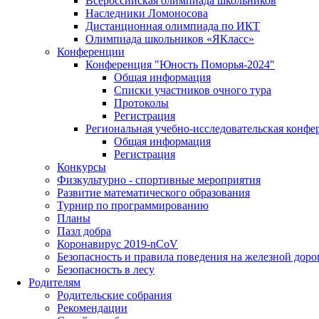
Всероссийская олимпиада школьников
Наследники Ломоносова
Дистанционная олимпиада по ИКТ
Олимпиада школьников «ЯКласс»
Конференции
Конференция "Юность Поморья-2024"
Общая информация
Списки участников очного тура
Протоколы
Регистрация
Региональная учебно-исследовательская конфе
Общая информация
Регистрация
Конкурсы
Физкультурно - спортивные мероприятия
Развитие математического образования
Турнир по программированию
Планы
Пазл добра
Коронавирус 2019-nCoV
Безопасность и правила поведения на железной доро
Безопасность в лесу
Родителям
Родительские собрания
Рекомендации