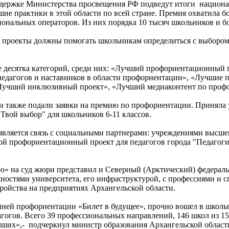
держке Министерства просвещения РФ подведут итоги национа
е практики в этой области по всей стране. Премия охватила бо
иональных операторов. Из них порядка 10 тысяч школьников и бо
е проекты должны помогать школьникам определиться с выбором
е десятка категорий, среди них: «Лучший профориентационный
едагогов и наставников в области профориентации», «Лучшие 
учший инклюзивный проект», «Лучший медиаконтент по профо
и также подали заявки на премию по профориентации. Приняла 
вой выбор" для школьников 6-11 классов.
является связь с социальными партнерами: учреждениями высше
кой профориентационный проект для педагогов города "Педагог
» на суд жюри представил и Северный (Арктический) федеральн
ностями университета, его инфраструктурой, с профессиями и с
ройства на предприятиях Архангельской области.
ранней профориентации «Билет в будущее», прочно вошел в школ
дагогов. Всего 39 профессиональных направлений, 146 школ из
чших»,- подчеркнул министр образования Архангельской област