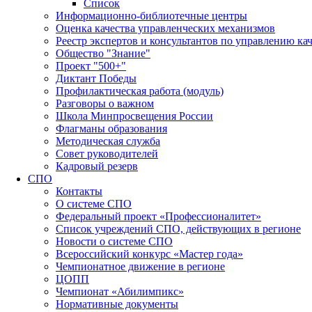
Список
Информационно-библиотечные центры
Оценка качества управленческих механизмов
Реестр экспертов и консультантов по управлению ка
Общество "Знание"
Проект "500+"
Диктант Победы
Профилактическая работа (модуль)
Разговоры о важном
Школа Минпросвещения России
Флагманы образования
Методическая служба
Совет руководителей
Кадровый резерв
СПО
Контакты
О системе СПО
Федеральный проект «Профессионалитет»
Список учреждений СПО, действующих в регионе
Новости о системе СПО
Всероссийский конкурс «Мастер года»
Чемпионатное движение в регионе
ЦОПП
Чемпионат «Абилимпикс»
Нормативные документы