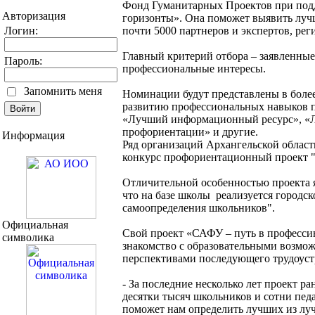
Фонд Гуманитарных Проектов при под
Авторизация
горизонты». Она поможет выявить лучши
Логин:
почти 5000 партнеров и экспертов, рег
Главный критерий отбора – заявленны
Пароль:
профессиональные интересы.
Запомнить меня
Номинации будут представлены в боле
развитию профессиональных навыков п
«Лучший информационный ресурс», «Л
профориентации» и другие.
Информация
Ряд организаций Архангельской област
конкурс профориентационный проект "Т
Отличительной особенностью проекта 
что на базе школы реализуется городс
самоопределения школьников".
Официальная
Свой проект «САФУ – путь в профессию
символика
знакомство с образовательными возмож
перспективами последующего трудоуст
- За последние несколько лет проект 
десятки тысяч школьников и сотни пе
поможет нам определить лучших из лу