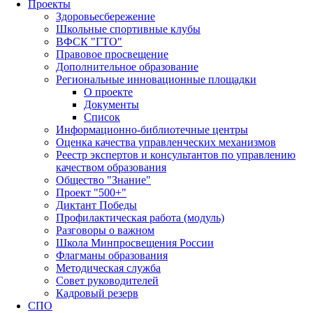
Проекты
Здоровьесбережение
Школьные спортивные клубы
ВФСК "ГТО"
Правовое просвещение
Дополнительное образование
Региональные инновационные площадки
О проекте
Документы
Список
Информационно-библиотечные центры
Оценка качества управленческих механизмов
Реестр экспертов и консультантов по управлению
качеством образования
Общество "Знание"
Проект "500+"
Диктант Победы
Профилактическая работа (модуль)
Разговоры о важном
Школа Минпросвещения России
Флагманы образования
Методическая служба
Совет руководителей
Кадровый резерв
СПО