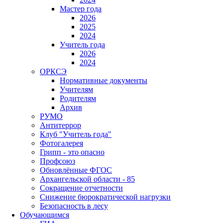
Мастер года
2026
2025
2024
Учитель года
2026
2024
ОРКСЭ
Нормативные документы
Учителям
Родителям
Архив
РУМО
Антитеррор
Клуб "Учитель года"
Фотогалерея
Грипп - это опасно
Профсоюз
Обновлённые ФГОС
Архангельской области - 85
Сокращение отчетности
Снижение бюрократической нагрузки
Безопасность в лесу
Обучающимся