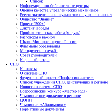
Список
Информационно-библиотечные центры
Оценка качества управленческих механизмов
Реестр экспертов и консультантов по управлению ка
Общество "Знание"
Проект "500+"
Диктант Победы
Профилактическая работа (модуль)
Разговоры о важном
Школа Минпросвещения России
Флагманы образования
Методическая служба
Совет руководителей
Кадровый резерв
СПО
Контакты
О системе СПО
Федеральный проект «Профессионалитет»
Список учреждений СПО, действующих в регионе
Новости о системе СПО
Всероссийский конкурс «Мастер года»
Чемпионатное движение в регионе
ЦОПП
Чемпионат «Абилимпикс»
Нормативные документы