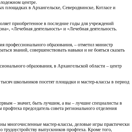
олодежном центре.
ых площадках в Архангельске, Северодвинске, Котласе и
воляет приобретенное в последние годы для учреждений
на», «Лечебная деятельность» и «Лечебная деятельность.
ия профессионального образования, – отметил министр
ться знаний, совершенствовать навыки и не бояться сказать
онального образования, в Архангельской области – центр
 тысяч школьников посетят площадки и мастер-классы в период
ервым – значит, быть лучшим, а вы – лучшие специалисты в
ам профтеха председатель совета регионального отделения
аны многочисленные мастер-классы, деловые игры практически
по трудоустройству выпускников профтеха. Кроме того,