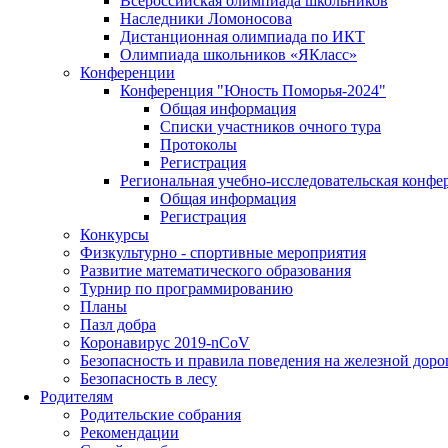
Всероссийская олимпиада школьников
Наследники Ломоносова
Дистанционная олимпиада по ИКТ
Олимпиада школьников «ЯКласс»
Конференции
Конференция "Юность Поморья-2024"
Общая информация
Списки участников очного тура
Протоколы
Регистрация
Региональная учебно-исследовательская конфе
Общая информация
Регистрация
Конкурсы
Физкультурно - спортивные мероприятия
Развитие математического образования
Турнир по программированию
Планы
Пазл добра
Коронавирус 2019-nCoV
Безопасность и правила поведения на железной доро
Безопасность в лесу
Родителям
Родительские собрания
Рекомендации