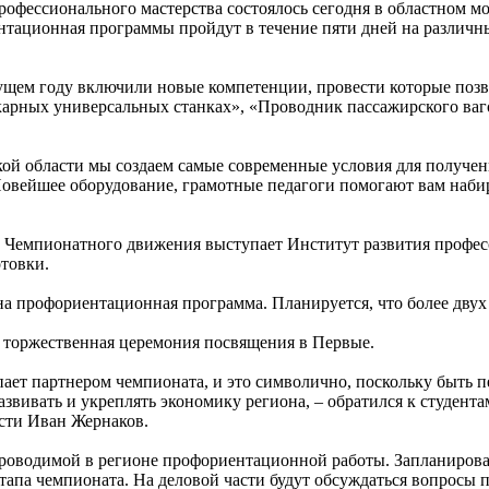
офессионального мастерства состоялось сегодня в областном м
нтационная программы пройдут в течение пяти дней на различн
кущем году включили новые компетенции, провести которые поз
карных универсальных станках», «Проводник пассажирского ваго
ой области мы создаем самые современные условия для получен
Новейшее оборудование, грамотные педагоги помогают вам набира
Чемпионатного движения выступает Институт развития професси
товки.
на профориентационная программа. Планируется, что более двух
 торжественная церемония посвящения в Первые.
ает партнером чемпионата, и это символично, поскольку быть п
азвивать и укреплять экономику региона, – обратился к студент
сти Иван Жернаков.
 проводимой в регионе профориентационной работы. Запланиров
тапа чемпионата. На деловой части будут обсуждаться вопросы 