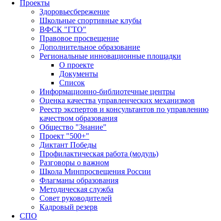
Проекты
Здоровьесбережение
Школьные спортивные клубы
ВФСК "ГТО"
Правовое просвещение
Дополнительное образование
Региональные инновационные площадки
О проекте
Документы
Список
Информационно-библиотечные центры
Оценка качества управленческих механизмов
Реестр экспертов и консультантов по управлению
качеством образования
Общество "Знание"
Проект "500+"
Диктант Победы
Профилактическая работа (модуль)
Разговоры о важном
Школа Минпросвещения России
Флагманы образования
Методическая служба
Совет руководителей
Кадровый резерв
СПО