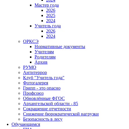
Мастер года
2026
2025
2024
Учитель года
2026
2024
ОРКСЭ
Нормативные документы
Учителям
Родителям
Архив
РУМО
Антитеррор
Клуб "Учитель года"
Фотогалерея
Грипп - это опасно
Профсоюз
Обновлённые ФГОС
Архангельской области - 85
Сокращение отчетности
Снижение бюрократической нагрузки
Безопасность в лесу
Обучающимся