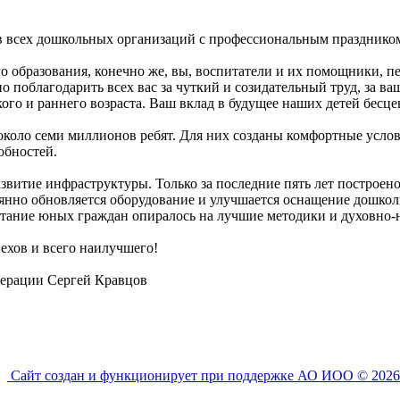
в всех дошкольных организаций с профессиональным празднико
о образования, конечно же, вы, воспитатели и их помощники, п
но поблагодарить всех вас за чуткий и созидательный труд, за 
ого и раннего возраста. Ваш вклад в будущее наших детей бесце
 около семи миллионов ребят. Для них созданы комфортные усло
обностей.
звитие инфраструктуры. Только за последние пять лет построено 
оянно обновляется оборудование и улучшается оснащение дошко
итание юных граждан опиралось на лучшие методики и духовно-
ехов и всего наилучшего!
ерации Сергей Кравцов
Сайт создан и функционирует при поддержке АО ИОО © 2026