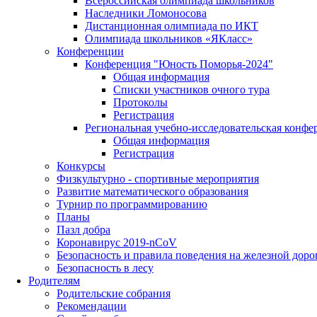
Всероссийская олимпиада школьников
Наследники Ломоносова
Дистанционная олимпиада по ИКТ
Олимпиада школьников «ЯКласс»
Конференции
Конференция "Юность Поморья-2024"
Общая информация
Списки участников очного тура
Протоколы
Регистрация
Региональная учебно-исследовательская конфе
Общая информация
Регистрация
Конкурсы
Физкультурно - спортивные мероприятия
Развитие математического образования
Турнир по программированию
Планы
Пазл добра
Коронавирус 2019-nCoV
Безопасность и правила поведения на железной доро
Безопасность в лесу
Родителям
Родительские собрания
Рекомендации