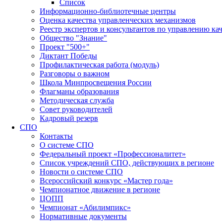
Список
Информационно-библиотечные центры
Оценка качества управленческих механизмов
Реестр экспертов и консультантов по управлению ка
Общество "Знание"
Проект "500+"
Диктант Победы
Профилактическая работа (модуль)
Разговоры о важном
Школа Минпросвещения России
Флагманы образования
Методическая служба
Совет руководителей
Кадровый резерв
СПО
Контакты
О системе СПО
Федеральный проект «Профессионалитет»
Список учреждений СПО, действующих в регионе
Новости о системе СПО
Всероссийский конкурс «Мастер года»
Чемпионатное движение в регионе
ЦОПП
Чемпионат «Абилимпикс»
Нормативные документы