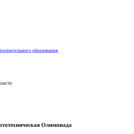
ополнительного образования
бласти
бототехническая Олимпиада