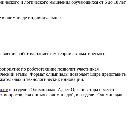
хнического и логического мышления обучающихся от 6 до 18 лет
е в олимпиаде индивидуальное.
авления роботом, элементам теории автоматического
оприятие по робототехнике позволит участникам
ический этапы. Формат олимпиады позволяет шире представить
ержательных и технологических инноваций.
u.ru/
в разделе «Олимпиада». Адрес Организатора и место
сех вопросов, связанных с олимпиадой, в разделе «Олимпиада»