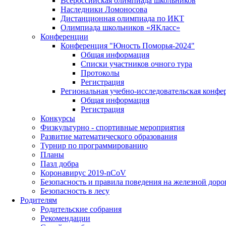
Всероссийская олимпиада школьников
Наследники Ломоносова
Дистанционная олимпиада по ИКТ
Олимпиада школьников «ЯКласс»
Конференции
Конференция "Юность Поморья-2024"
Общая информация
Списки участников очного тура
Протоколы
Регистрация
Региональная учебно-исследовательская конфе
Общая информация
Регистрация
Конкурсы
Физкультурно - спортивные мероприятия
Развитие математического образования
Турнир по программированию
Планы
Пазл добра
Коронавирус 2019-nCoV
Безопасность и правила поведения на железной доро
Безопасность в лесу
Родителям
Родительские собрания
Рекомендации