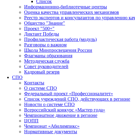
Список
Информационно-библиотечные центры
Оценка качества управленческих механизмов
Реестр экспертов и консультантов по управлению ка
Общество "Знание"
Проект "500+"
Диктант Победы
Профилактическая работа (модуль)
Разговоры о важном
Школа Минпросвещения России
Флагманы образования
Методическая служба
Совет руководителей
Кадровый резерв
СПО
Контакты
О системе СПО
Федеральный проект «Профессионалитет»
Список учреждений СПО, действующих в регионе
Новости о системе СПО
Всероссийский конкурс «Мастер года»
Чемпионатное движение в регионе
ЦОПП
Чемпионат «Абилимпикс»
Нормативные документы