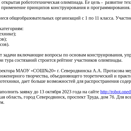
 открытая робототехническая олимпиада. Ее цель - развитие те
з применение принципов конструирования и программирования.
ся общеобразовательных организаций с 1 по 11 класса. Участи
категориям:
ехнике);
ов);
сов).
т задачи включающие вопросы по основам конструирования, упр
ри тура состязаний строится рейтинг участников олимпиады.
ректора МАОУ «СОШ№20» г. Северодвинска А.А. Протасова мер
инженерного творчества, объединяющего теоретический и практ
тотехники, дает больше возможностей для распространения сод
полнить заявку до 13 октября 2023 года на сайте
http://robot.oned
я область, город Северодвинск, проспект Труда, дом 7б. Для в
м.