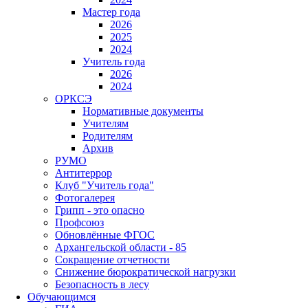
Мастер года
2026
2025
2024
Учитель года
2026
2024
ОРКСЭ
Нормативные документы
Учителям
Родителям
Архив
РУМО
Антитеррор
Клуб "Учитель года"
Фотогалерея
Грипп - это опасно
Профсоюз
Обновлённые ФГОС
Архангельской области - 85
Сокращение отчетности
Снижение бюрократической нагрузки
Безопасность в лесу
Обучающимся