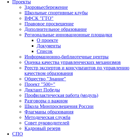
Проекты
Здоровьесбережение
Школьные спортивные клубы
ВФСК "ГТО"
Правовое просвещение
Дополнительное образование
Региональные инновационные площадки
О проекте
Документы
Список
Информационно-библиотечные центры
Оценка качества управленческих механизмов
Реестр экспертов и консультантов по управлению
качеством образования
Общество "Знание"
Проект "500+"
Диктант Победы
Профилактическая работа (модуль)
Разговоры о важном
Школа Минпросвещения России
Флагманы образования
Методическая служба
Совет руководителей
Кадровый резерв
СПО