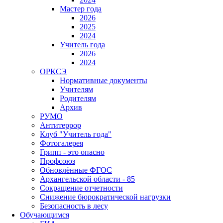
Мастер года
2026
2025
2024
Учитель года
2026
2024
ОРКСЭ
Нормативные документы
Учителям
Родителям
Архив
РУМО
Антитеррор
Клуб "Учитель года"
Фотогалерея
Грипп - это опасно
Профсоюз
Обновлённые ФГОС
Архангельской области - 85
Сокращение отчетности
Снижение бюрократической нагрузки
Безопасность в лесу
Обучающимся