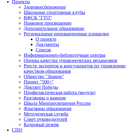
Проекты
Здоровьесбережение
Школьные спортивные клубы
ВФСК "ГТО"
Правовое просвещение
Дополнительное образование
Региональные инновационные площадки
О проекте
Документы
Список
Информационно-библиотечные центры
Оценка качества управленческих механизмов
Реестр экспертов и консультантов по управлению
качеством образования
Общество "Знание"
Проект "500+"
Диктант Победы
Профилактическая работа (модуль)
Разговоры о важном
Школа Минпросвещения России
Флагманы образования
Методическая служба
Совет руководителей
Кадровый резерв
СПО