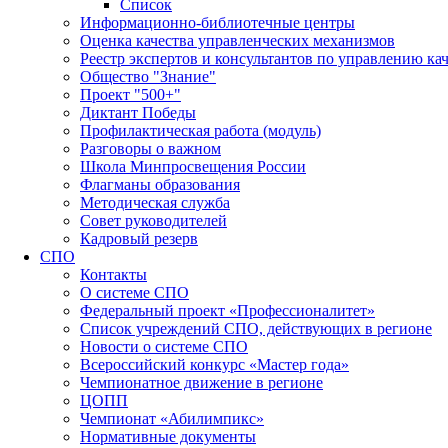
Список
Информационно-библиотечные центры
Оценка качества управленческих механизмов
Реестр экспертов и консультантов по управлению ка
Общество "Знание"
Проект "500+"
Диктант Победы
Профилактическая работа (модуль)
Разговоры о важном
Школа Минпросвещения России
Флагманы образования
Методическая служба
Совет руководителей
Кадровый резерв
СПО
Контакты
О системе СПО
Федеральный проект «Профессионалитет»
Список учреждений СПО, действующих в регионе
Новости о системе СПО
Всероссийский конкурс «Мастер года»
Чемпионатное движение в регионе
ЦОПП
Чемпионат «Абилимпикс»
Нормативные документы