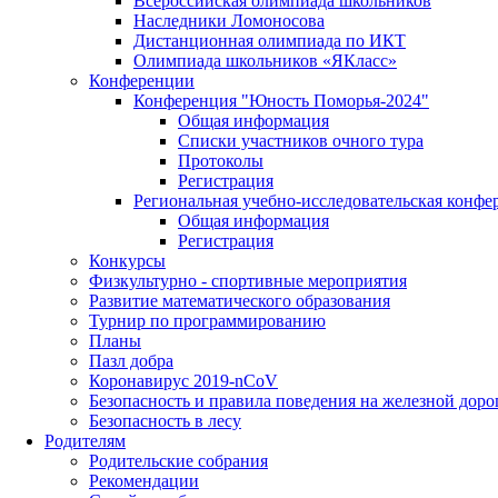
Всероссийская олимпиада школьников
Наследники Ломоносова
Дистанционная олимпиада по ИКТ
Олимпиада школьников «ЯКласс»
Конференции
Конференция "Юность Поморья-2024"
Общая информация
Списки участников очного тура
Протоколы
Регистрация
Региональная учебно-исследовательская конфе
Общая информация
Регистрация
Конкурсы
Физкультурно - спортивные мероприятия
Развитие математического образования
Турнир по программированию
Планы
Пазл добра
Коронавирус 2019-nCoV
Безопасность и правила поведения на железной доро
Безопасность в лесу
Родителям
Родительские собрания
Рекомендации