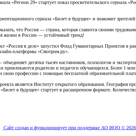
анала «Регион 29» стартует показ просветительского сериала «Ро
иентационного сериала «Билет в будущее» и знакомит зрителей
оказать, что Россия — страна, которая славится своими трудов
ия жизни в России — устойчивый тренд!
т «Россия в деле» запустил Фонд Гуманитарных Проектов в рам
нлайн-платформы «Смотрим.ру».
 объединяет десятки тысяч наставников, психологов и эксперт
и привлекаются родители и педагоги обучающихся. Более 1 млн
ли свою профессию с помощью бесплатной образовательной плат
оекта является Институт открытого образования. География прое
 «Билет в будущее» стартует в расширенном формате. Количество
Сайт создан и функционирует при поддержке АО ИОО © 2026