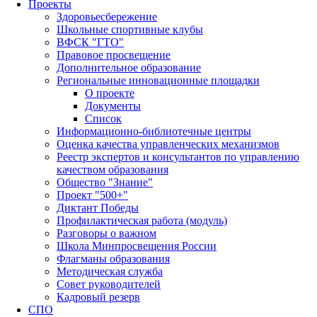
Проекты
Здоровьесбережение
Школьные спортивные клубы
ВФСК "ГТО"
Правовое просвещение
Дополнительное образование
Региональные инновационные площадки
О проекте
Документы
Список
Информационно-библиотечные центры
Оценка качества управленческих механизмов
Реестр экспертов и консультантов по управлению
качеством образования
Общество "Знание"
Проект "500+"
Диктант Победы
Профилактическая работа (модуль)
Разговоры о важном
Школа Минпросвещения России
Флагманы образования
Методическая служба
Совет руководителей
Кадровый резерв
СПО