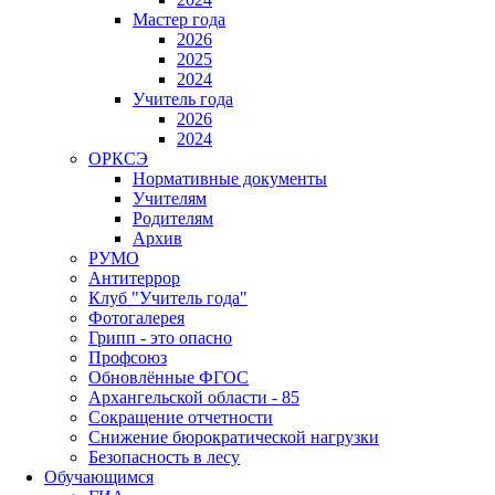
Мастер года
2026
2025
2024
Учитель года
2026
2024
ОРКСЭ
Нормативные документы
Учителям
Родителям
Архив
РУМО
Антитеррор
Клуб "Учитель года"
Фотогалерея
Грипп - это опасно
Профсоюз
Обновлённые ФГОС
Архангельской области - 85
Сокращение отчетности
Снижение бюрократической нагрузки
Безопасность в лесу
Обучающимся