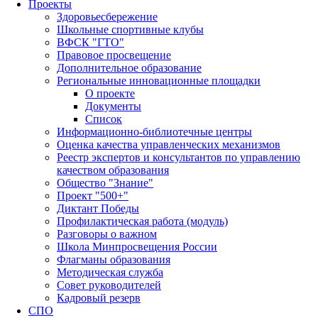
Проекты
Здоровьесбережение
Школьные спортивные клубы
ВФСК "ГТО"
Правовое просвещение
Дополнительное образование
Региональные инновационные площадки
О проекте
Документы
Список
Информационно-библиотечные центры
Оценка качества управленческих механизмов
Реестр экспертов и консультантов по управлению
качеством образования
Общество "Знание"
Проект "500+"
Диктант Победы
Профилактическая работа (модуль)
Разговоры о важном
Школа Минпросвещения России
Флагманы образования
Методическая служба
Совет руководителей
Кадровый резерв
СПО