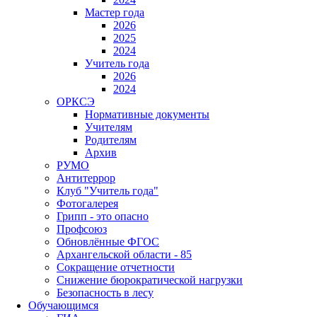
Мастер года
2026
2025
2024
Учитель года
2026
2024
ОРКСЭ
Нормативные документы
Учителям
Родителям
Архив
РУМО
Антитеррор
Клуб "Учитель года"
Фотогалерея
Грипп - это опасно
Профсоюз
Обновлённые ФГОС
Архангельской области - 85
Сокращение отчетности
Снижение бюрократической нагрузки
Безопасность в лесу
Обучающимся