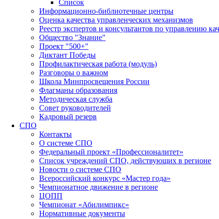
Список
Информационно-библиотечные центры
Оценка качества управленческих механизмов
Реестр экспертов и консультантов по управлению ка
Общество "Знание"
Проект "500+"
Диктант Победы
Профилактическая работа (модуль)
Разговоры о важном
Школа Минпросвещения России
Флагманы образования
Методическая служба
Совет руководителей
Кадровый резерв
СПО
Контакты
О системе СПО
Федеральный проект «Профессионалитет»
Список учреждений СПО, действующих в регионе
Новости о системе СПО
Всероссийский конкурс «Мастер года»
Чемпионатное движение в регионе
ЦОПП
Чемпионат «Абилимпикс»
Нормативные документы