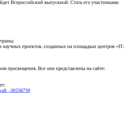
ойдет Всероссийский выпускной. Стать его участниками
страны;
и научных проектов, созданных на площадках центров «IT-
ом просвещения. Все они представлены на сайте:
ет:
wall_-30558759