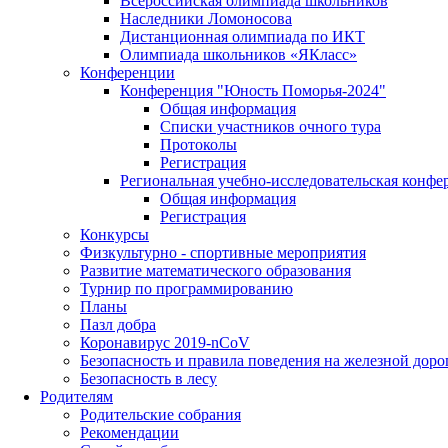
Всероссийская олимпиада школьников
Наследники Ломоносова
Дистанционная олимпиада по ИКТ
Олимпиада школьников «ЯКласс»
Конференции
Конференция "Юность Поморья-2024"
Общая информация
Списки участников очного тура
Протоколы
Регистрация
Региональная учебно-исследовательская конфе
Общая информация
Регистрация
Конкурсы
Физкультурно - спортивные мероприятия
Развитие математического образования
Турнир по программированию
Планы
Пазл добра
Коронавирус 2019-nCoV
Безопасность и правила поведения на железной доро
Безопасность в лесу
Родителям
Родительские собрания
Рекомендации