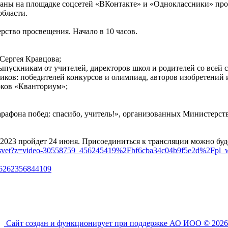
раны на площадке соцсетей «ВКонтакте» и «Одноклассники» пр
области.
ство просвещения. Начало в 10 часов.
Сергея Кравцова;
ыпускникам от учителей, директоров школ и родителей со всей 
иков: победителей конкурсов и олимпиад, авторов изобретений 
рков «Кванториум»;
афона побед: спасибо, учитель!», организованных Министерств
023 пройдет 24 июня. Присоединиться к трансляции можно буд
rosvet?z=video-30558759_456245419%2Fbf6cba34c04b9f5e2d%2Fpl_
ve/6262356844109
Сайт создан и функционирует при поддержке АО ИОО © 2026