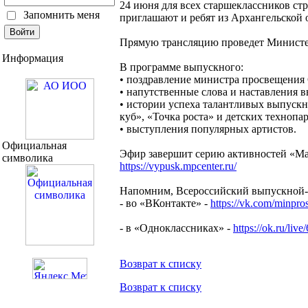
24 июня для всех старшеклассников ст
Запомнить меня
приглашают и ребят из Архангельской 
Прямую трансляцию проведет Министер
Информация
В программе выпускного:
• поздравление министра просвещения 
• напутственные слова и наставления в
• истории успеха талантливых выпускн
куб», «Точка роста» и детских технопа
• выступления популярных артистов.
Официальная
Эфир завершит серию активностей «Мар
символика
https://vypusk.mpcenter.ru/
Напомним, Всероссийский выпускной-2
- во «ВКонтакте» -
https://vk.com/minp
- в «Одноклассниках» -
https://ok.ru/li
Возврат к списку
Возврат к списку