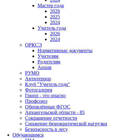
Мастер года
2026
2025
2024
Учитель года
2026
2024
ОРКСЭ
Нормативные документы
Учителям
Родителям
Архив
РУМО
Антитеррор
Клуб "Учитель года"
Фотогалерея
Грипп - это опасно
Профсоюз
Обновлённые ФГОС
Архангельской области - 85
Сокращение отчетности
Снижение бюрократической нагрузки
Безопасность в лесу
Обучающимся