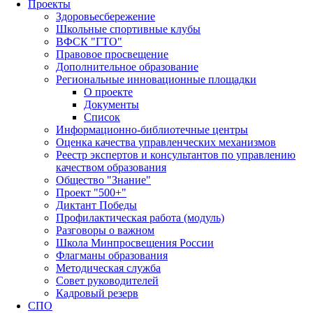
Проекты
Здоровьесбережение
Школьные спортивные клубы
ВФСК "ГТО"
Правовое просвещение
Дополнительное образование
Региональные инновационные площадки
О проекте
Документы
Список
Информационно-библиотечные центры
Оценка качества управленческих механизмов
Реестр экспертов и консультантов по управлению
качеством образования
Общество "Знание"
Проект "500+"
Диктант Победы
Профилактическая работа (модуль)
Разговоры о важном
Школа Минпросвещения России
Флагманы образования
Методическая служба
Совет руководителей
Кадровый резерв
СПО