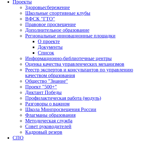
Проекты
Здоровьесбережение
Школьные спортивные клубы
ВФСК "ГТО"
Правовое просвещение
Дополнительное образование
Региональные инновационные площадки
О проекте
Документы
Список
Информационно-библиотечные центры
Оценка качества управленческих механизмов
Реестр экспертов и консультантов по управлению
качеством образования
Общество "Знание"
Проект "500+"
Диктант Победы
Профилактическая работа (модуль)
Разговоры о важном
Школа Минпросвещения России
Флагманы образования
Методическая служба
Совет руководителей
Кадровый резерв
СПО