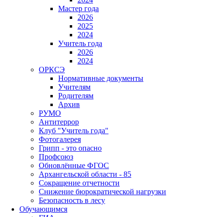
Мастер года
2026
2025
2024
Учитель года
2026
2024
ОРКСЭ
Нормативные документы
Учителям
Родителям
Архив
РУМО
Антитеррор
Клуб "Учитель года"
Фотогалерея
Грипп - это опасно
Профсоюз
Обновлённые ФГОС
Архангельской области - 85
Сокращение отчетности
Снижение бюрократической нагрузки
Безопасность в лесу
Обучающимся