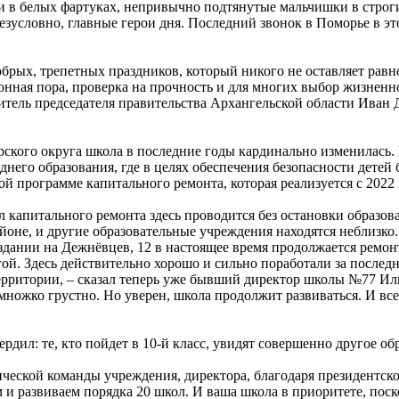
и в белых фартуках, непривычно подтянутые мальчишки в строг
безусловно, главные герои дня. Последний звонок в Поморье в э
обрых, трепетных праздников, который никого не оставляет рав
онная пора, проверка на прочность и для многих выбор жизненно
титель председателя правительства Архангельской области Иван
рского округа школа в последние годы кардинально изменилась.
него образования, где в целях обеспечения безопасности детей 
ой программе капитального ремонта, которая реализуется с 2022 
капитального ремонта здесь проводится без остановки образова
оне, и другие образовательные учреждения находятся неблизко.
 здании на Дежнёвцев, 12 в настоящее время продолжается ремон
огой. Здесь действительно хорошо и сильно поработали за после
ерритории, – сказал теперь уже бывший директор школы №77 Ил
емножко грустно. Но уверен, школа продолжит развиваться. И все
ердил: те, кто пойдет в 10-й класс, увидят совершенно другое о
нческой команды учреждения, директора, благодаря президентск
 развиваем порядка 20 школ. И ваша школа в приоритете, поскол