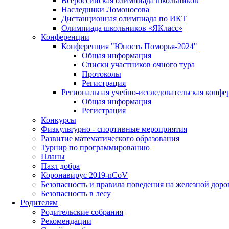
Всероссийская олимпиада школьников
Наследники Ломоносова
Дистанционная олимпиада по ИКТ
Олимпиада школьников «ЯКласс»
Конференции
Конференция "Юность Поморья-2024"
Общая информация
Списки участников очного тура
Протоколы
Регистрация
Региональная учебно-исследовательская конфе
Общая информация
Регистрация
Конкурсы
Физкультурно - спортивные мероприятия
Развитие математического образования
Турнир по программированию
Планы
Пазл добра
Коронавирус 2019-nCoV
Безопасность и правила поведения на железной доро
Безопасность в лесу
Родителям
Родительские собрания
Рекомендации