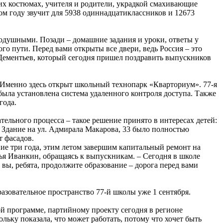
их костюмах, учителя и родители, украдкой смахивающие
том году звучит для 5938 одиннадцатиклассников и 12673
нодушными. Позади – домашние задания и уроки, ответы у
го пути. Перед вами открыты все двери, ведь Россия – это
 Дементьев, который сегодня пришел поздравить выпускников
 Именно здесь открыт школьный технопарк «Кварториум». 77-я
была установлена система удаленного контроля доступа. Также
года.
тельного процесса – такое решение принято в интересах детей:
 Здание на ул. Адмирала Макарова, 33 было полностью
т фасадов.
дние три года, этим летом завершим капитальный ремонт на
ья Иванкин, обращаясь к выпускникам. – Сегодня в школе
 вы, ребята, продолжите образование – дорога перед вами
бразовательное пространство 77-й школы уже 1 сентября.
ой программе, партийному проекту сегодня в регионе
ьку показала, что может работать, потому что хочет быть