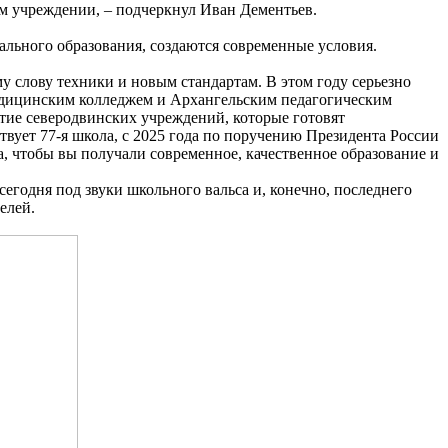
ном учреждении, – подчеркнул Иван Дементьев.
нального образования, создаются современные условия.
у слову техники и новым стандартам. В этом году серьезно
едицинским колледжем и Архангельским педагогическим
итие северодвинских учреждений, которые готовят
ствует 77-я школа, с 2025 года по поручению Президента России
та, чтобы вы получали современное, качественное образование и
егодня под звуки школьного вальса и, конечно, последнего
елей.