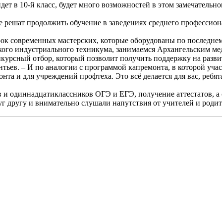
ойдет в 10-й класс, будет много возможностей в этом замечатель
ые решат продолжить обучение в заведениях среднего профессио
рок современных мастерских, которые оборудованы по последнем
ого индустриального техникума, занимаемся Архангельским м
онкурсный отбор, который позволит получить поддержку на разв
нтьев. – И по аналогии с программой капремонта, в которой уча
нта и для учреждений профтеха. Это всё делается для вас, ребя
и одиннадцатиклассников ОГЭ и ЕГЭ, получение аттестатов, а с
уг другу и внимательно слушали напутствия от учителей и родит