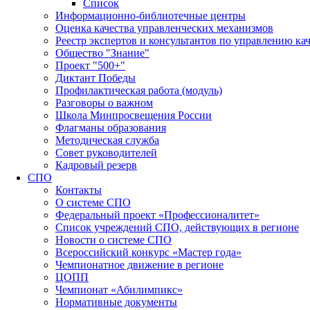
Список
Информационно-библиотечные центры
Оценка качества управленческих механизмов
Реестр экспертов и консультантов по управлению ка
Общество "Знание"
Проект "500+"
Диктант Победы
Профилактическая работа (модуль)
Разговоры о важном
Школа Минпросвещения России
Флагманы образования
Методическая служба
Совет руководителей
Кадровый резерв
СПО
Контакты
О системе СПО
Федеральный проект «Профессионалитет»
Список учреждений СПО, действующих в регионе
Новости о системе СПО
Всероссийский конкурс «Мастер года»
Чемпионатное движение в регионе
ЦОПП
Чемпионат «Абилимпикс»
Нормативные документы