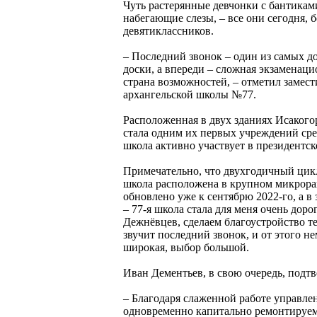
Чуть растерянные девчонки с бантикам
набегающие слезы, – все они сегодня, 
девятиклассников.
– Последний звонок – один из самых д
доски, а впереди – сложная экзаменаци
страна возможностей, – отметил замес
архангельской школы №77.
Расположенная в двух зданиях Исакого
стала одним их первых учреждений сред
школа активно участвует в президентск
Примечательно, что двухгодичный цикл 
школа расположена в крупном микрорай
обновлено уже к сентябрю 2022-го, а в
– 77-я школа стала для меня очень дор
Дежнёвцев, сделаем благоустройство т
звучит последний звонок, и от этого н
широкая, выбор большой.
Иван Дементьев, в свою очередь, подтв
– Благодаря слаженной работе управле
одновременно капитально ремонтируем и