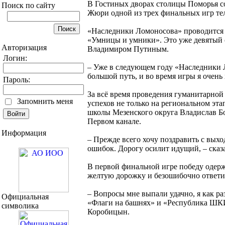
В Гостиных дворах столицы Поморья с
Поиск по сайту
Жюри одной из трех финальных игр те
«Наследники Ломоносова» проводится 
«Умницы и умники». Это уже девятый 
Авторизация
Владимиром Путиным.
Логин:
– Уже в следующем году «Наследники Л
большой путь, и во время игры я очень
Пароль:
За всё время проведения гуманитарной
Запомнить меня
успехов не только на региональном эт
школы Мезенского округа Владислав Б
Первом канале.
Информация
– Прежде всего хочу поздравить с выхо
ошибок. Дорогу осилит идущий, – сказ
В первой финальной игре победу одерж
желтую дорожку и безошибочно ответил 
– Вопросы мне выпали удачно, я как ра
Официальная
«Флаги на башнях» и «Республика ШКИД»
символика
Коробицын.