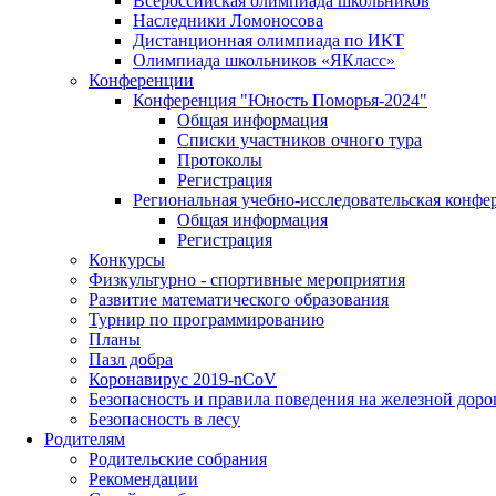
Всероссийская олимпиада школьников
Наследники Ломоносова
Дистанционная олимпиада по ИКТ
Олимпиада школьников «ЯКласс»
Конференции
Конференция "Юность Поморья-2024"
Общая информация
Списки участников очного тура
Протоколы
Регистрация
Региональная учебно-исследовательская конфе
Общая информация
Регистрация
Конкурсы
Физкультурно - спортивные мероприятия
Развитие математического образования
Турнир по программированию
Планы
Пазл добра
Коронавирус 2019-nCoV
Безопасность и правила поведения на железной доро
Безопасность в лесу
Родителям
Родительские собрания
Рекомендации