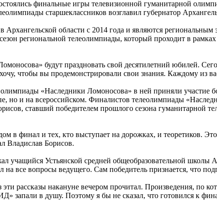
остоялись финальные игры телевизионной гуманитарной олимпи
леолимпиады старшеклассников возглавил губернатор Архангел
в Архангельской области с 2014 года и являются региональны
сезон региональной телеолимпиады, который проходит в рамках
омоносова» будут праздновать свой десятилетний юбилей. Сего
 хочу, чтобы вы продемонстрировали свои знания. Каждому из в
 олимпиады «Наследники Ломоносова» в ней приняли участие бо
апе, но и на всероссийском. Финалистов телеолимпиады «Насле
орисов, ставший победителем прошлого сезона гуманитарной те
дом в финал и тех, кто выступает на дорожках, и теоретиков. Эт
ал Владислав Борисов.
ал учащийся Устьянской средней общеобразовательной школы А
на все вопросы ведущего. Сам победитель признается, что подг
з эти рассказы накануне вечером прочитал. Произведения, по к
 запали в душу. Поэтому я бы не сказал, что готовился к финал