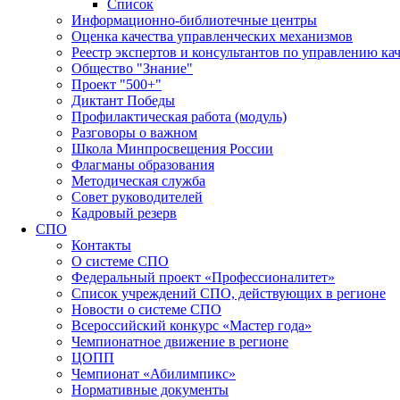
Список
Информационно-библиотечные центры
Оценка качества управленческих механизмов
Реестр экспертов и консультантов по управлению ка
Общество "Знание"
Проект "500+"
Диктант Победы
Профилактическая работа (модуль)
Разговоры о важном
Школа Минпросвещения России
Флагманы образования
Методическая служба
Совет руководителей
Кадровый резерв
СПО
Контакты
О системе СПО
Федеральный проект «Профессионалитет»
Список учреждений СПО, действующих в регионе
Новости о системе СПО
Всероссийский конкурс «Мастер года»
Чемпионатное движение в регионе
ЦОПП
Чемпионат «Абилимпикс»
Нормативные документы