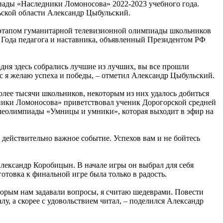
ады «Наследники Ломоносова» 2022-2023 учебного года.
ьской области Александр Цыбульский.
м этапом гуманитарной телевизионной олимпиады школьников
 Года педагога и наставника, объявленный Президентом РФ
дня здесь собрались лучшие из лучших, вы все прошли
ас я желаю успеха и победы, – отметил Александр Цыбульский.
лее тысячи школьников, некоторым из них удалось добиться
дники Ломоносова» приветствовал ученик Дорогорской средней
леолимпиады «Умницы и умники», которая выходит в эфир на
о действительно важное событие. Успехов вам и не бойтесь
лександр Коробицын. В начале игры он выбрал для себя
отовка к финальной игре была только в радость.
оторым нам задавали вопросы, я считаю шедеврами. Повести
у, а скорее с удовольствием читал, – поделился Александр