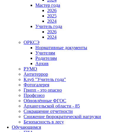
Мастер года
2026
2025
2024
Учитель года
2026
2024
ОРКСЭ
Нормативные документы
Учителям
Родителям
Архив
РУМО
Антитеррор
Клуб "Учитель года"
Фотогалерея
Грипп - это опасно
Профсоюз
Обновлённые ФГОС
Архангельской области - 85
Сокращение отчетности
Снижение бюрократической нагрузки
Безопасность в лесу
Обучающимся