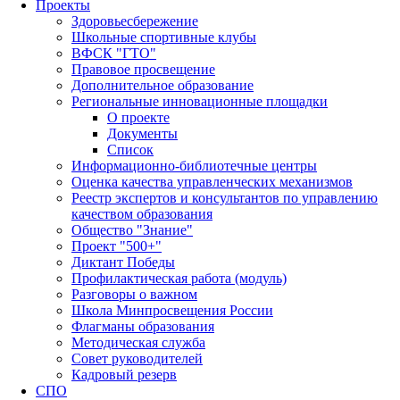
Проекты
Здоровьесбережение
Школьные спортивные клубы
ВФСК "ГТО"
Правовое просвещение
Дополнительное образование
Региональные инновационные площадки
О проекте
Документы
Список
Информационно-библиотечные центры
Оценка качества управленческих механизмов
Реестр экспертов и консультантов по управлению
качеством образования
Общество "Знание"
Проект "500+"
Диктант Победы
Профилактическая работа (модуль)
Разговоры о важном
Школа Минпросвещения России
Флагманы образования
Методическая служба
Совет руководителей
Кадровый резерв
СПО