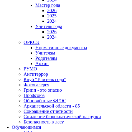
Мастер года
2026
2025
2024
Учитель года
2026
2024
ОРКСЭ
Нормативные документы
Учителям
Родителям
Архив
РУМО
Антитеррор
Клуб "Учитель года"
Фотогалерея
Грипп - это опасно
Профсоюз
Обновлённые ФГОС
Архангельской области - 85
Сокращение отчетности
Снижение бюрократической нагрузки
Безопасность в лесу
Обучающимся