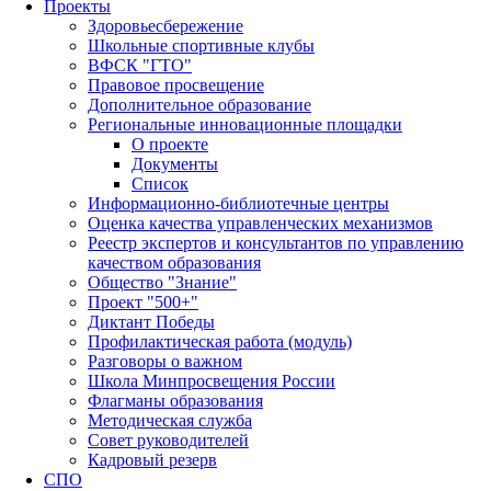
Проекты
Здоровьесбережение
Школьные спортивные клубы
ВФСК "ГТО"
Правовое просвещение
Дополнительное образование
Региональные инновационные площадки
О проекте
Документы
Список
Информационно-библиотечные центры
Оценка качества управленческих механизмов
Реестр экспертов и консультантов по управлению
качеством образования
Общество "Знание"
Проект "500+"
Диктант Победы
Профилактическая работа (модуль)
Разговоры о важном
Школа Минпросвещения России
Флагманы образования
Методическая служба
Совет руководителей
Кадровый резерв
СПО