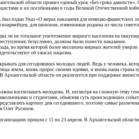
ангельской области прошел единый урок «Без срока давности».
нацистами и их пособниками в годы Великой Отечественной вой
да, был издан Указ «О мерах наказания для немецко-фашистских з
сноармейцев, для шпионов, изменников родины из числа советск
едва ли не тотальное уничтожение мирного населения на оккуп
преступления, безусловно, должны были понести наказание.
ада, во время которой более миллиона мирных жителей умерли о
идетельствуют об ужасах нацизма.
рывать для сегодняшних молодых людей. Ведь у человека, которы
с лица земли, вновь пророс своими идеями, и вновь наша страна 
. В Архангельской области он реализуется при поддержке минис
лжны воспитывать молодежь. И, несмотря на сложную тему ген
 школьниками и студентами, объясняя суть происходивших собы
представлять картину дня сегодняшнего, поэтому самые различны
я Олег Русинов.
рганизациях прошли с 11 по 23 апреля. В Архангельской области