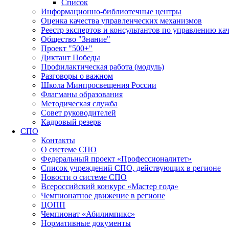
Список
Информационно-библиотечные центры
Оценка качества управленческих механизмов
Реестр экспертов и консультантов по управлению ка
Общество "Знание"
Проект "500+"
Диктант Победы
Профилактическая работа (модуль)
Разговоры о важном
Школа Минпросвещения России
Флагманы образования
Методическая служба
Совет руководителей
Кадровый резерв
СПО
Контакты
О системе СПО
Федеральный проект «Профессионалитет»
Список учреждений СПО, действующих в регионе
Новости о системе СПО
Всероссийский конкурс «Мастер года»
Чемпионатное движение в регионе
ЦОПП
Чемпионат «Абилимпикс»
Нормативные документы