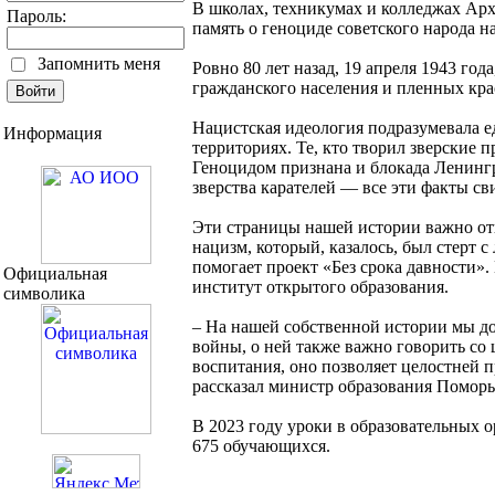
В школах, техникумах и колледжах Арх
Пароль:
память о геноциде советского народа 
Запомнить меня
Ровно 80 лет назад, 19 апреля 1943 го
гражданского населения и пленных кра
Нацистская идеология подразумевала 
Информация
территориях. Те, кто творил зверские 
Геноцидом признана и блокада Ленингр
зверства карателей — все эти факты св
Эти страницы нашей истории важно отк
нацизм, который, казалось, был стерт 
помогает проект «Без срока давности»
Официальная
институт открытого образования.
символика
– На нашей собственной истории мы до
войны, о ней также важно говорить со
воспитания, оно позволяет целостней 
рассказал министр образования Поморь
В 2023 году уроки в образовательных о
675 обучающихся.