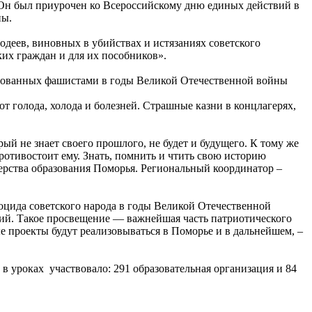
 Он был приурочен ко Всероссийскому дню единых действий в
ны.
лодеев, виновных в убийствах и истязаниях советского
их граждан и для их пособников».
ированных фашистами в годы Великой Отечественной войны
т голода, холода и болезней. Страшные казни в концлагерях,
й не знает своего прошлого, не будет и будущего. К тому же
противостоит ему. Знать, помнить и чтить свою историю
терства образования Поморья. Региональный координатор –
оцида советского народа в годы Великой Отечественной
тий. Такое просвещение — важнейшая часть патриотического
е проекты будут реализовываться в Поморье и в дальнейшем, –
 в уроках участвовало: 291 образовательная организация и 84