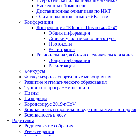
Всероссийская олимпиада школьников
Наследники Ломоносова
Дистанционная олимпиада по ИКТ
Олимпиада школьников «ЯКласс»
Конференции
Конференция "Юность Поморья-2024"
Общая информация
Списки участников очного тура
Протоколы
Регистрация
Региональная учебно-исследовательская конфе
Общая информация
Регистрация
Конкурсы
Физкультурно - спортивные мероприятия
Развитие математического образования
Турнир по программированию
Планы
Пазл добра
Коронавирус 2019-nCoV
Безопасность и правила поведения на железной доро
Безопасность в лесу
Родителям
Родительские собрания
Рекомендации