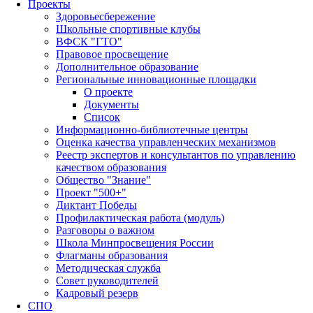
Проекты
Здоровьесбережение
Школьные спортивные клубы
ВФСК "ГТО"
Правовое просвещение
Дополнительное образование
Региональные инновационные площадки
О проекте
Документы
Список
Информационно-библиотечные центры
Оценка качества управленческих механизмов
Реестр экспертов и консультантов по управлению
качеством образования
Общество "Знание"
Проект "500+"
Диктант Победы
Профилактическая работа (модуль)
Разговоры о важном
Школа Минпросвещения России
Флагманы образования
Методическая служба
Совет руководителей
Кадровый резерв
СПО