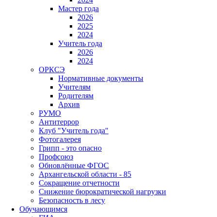
Мастер года
2026
2025
2024
Учитель года
2026
2024
ОРКСЭ
Нормативные документы
Учителям
Родителям
Архив
РУМО
Антитеррор
Клуб "Учитель года"
Фотогалерея
Грипп - это опасно
Профсоюз
Обновлённые ФГОС
Архангельской области - 85
Сокращение отчетности
Снижение бюрократической нагрузки
Безопасность в лесу
Обучающимся