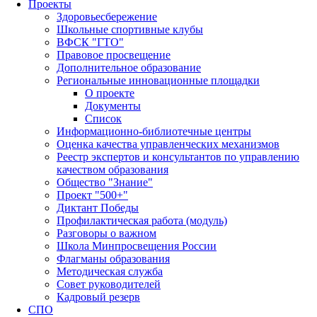
Проекты
Здоровьесбережение
Школьные спортивные клубы
ВФСК "ГТО"
Правовое просвещение
Дополнительное образование
Региональные инновационные площадки
О проекте
Документы
Список
Информационно-библиотечные центры
Оценка качества управленческих механизмов
Реестр экспертов и консультантов по управлению
качеством образования
Общество "Знание"
Проект "500+"
Диктант Победы
Профилактическая работа (модуль)
Разговоры о важном
Школа Минпросвещения России
Флагманы образования
Методическая служба
Совет руководителей
Кадровый резерв
СПО