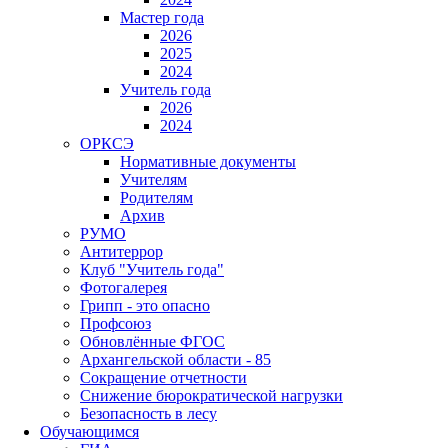
Мастер года
2026
2025
2024
Учитель года
2026
2024
ОРКСЭ
Нормативные документы
Учителям
Родителям
Архив
РУМО
Антитеррор
Клуб "Учитель года"
Фотогалерея
Грипп - это опасно
Профсоюз
Обновлённые ФГОС
Архангельской области - 85
Сокращение отчетности
Снижение бюрократической нагрузки
Безопасность в лесу
Обучающимся