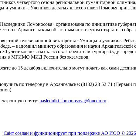
астников четвёртого сезона региональной гуманитарной олимпи
ы и умники». Учеников десятых классов школ Поморья пригла
Наследники Ломоносова» организована по инициативе губернат
местно с Архангельским областным институтом открытого образ
известной телевизионной викторины «Умницы и умники». Ребята
беде, – напомнил министр образования и науки Архангельской о
 30 учеников десятых классов. Победители турнира будут предс
ления в МГИМО МИД России без экзаменов.
оекте до 15 декабря включительно могут подать как сами десяти
учить по телефону в Архангельске: (8182) 28-52-71 (Первый п
онов).
лектронную почту:
nasledniki_lomonosova@onedu.ru
.
Сайт создан и функционирует при поддержке АО ИОО © 2026