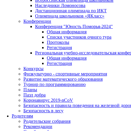
Всероссийская олимпиада школьников
Наследники Ломоносова
Дистанционная олимпиада по ИКТ
Олимпиада школьников «ЯКласс»
Конференции
Конференция "Юность Поморья-2024"
Общая информация
Списки участников очного тура
Протоколы
Регистрация
Региональная учебно-исследовательская конфе
Общая информация
Регистрация
Конкурсы
Физкультурно - спортивные мероприятия
Развитие математического образования
Турнир по программированию
Планы
Пазл добра
Коронавирус 2019-nCoV
Безопасность и правила поведения на железной доро
Безопасность в лесу
Родителям
Родительские собрания
Рекомендации