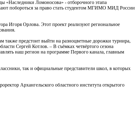
ады «Наследники Ломоносова» - отборочного этапа
шают побороться за право стать студентом МГИМО МИД России
ора Игоря Орлова. Этот проект реализуют региональное
ования.
м также предстоит выйти на разноцветные дорожки турнира,
бласти Сергей Котлов. – В съёмках четвёртого сезона
тавлять наш регион на программе Первого канала, главным
классники, так и официальные представители школ, в которых
роректор Архангельского областного института открытого