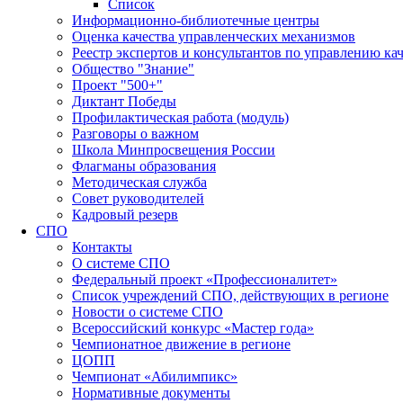
Список
Информационно-библиотечные центры
Оценка качества управленческих механизмов
Реестр экспертов и консультантов по управлению ка
Общество "Знание"
Проект "500+"
Диктант Победы
Профилактическая работа (модуль)
Разговоры о важном
Школа Минпросвещения России
Флагманы образования
Методическая служба
Совет руководителей
Кадровый резерв
СПО
Контакты
О системе СПО
Федеральный проект «Профессионалитет»
Список учреждений СПО, действующих в регионе
Новости о системе СПО
Всероссийский конкурс «Мастер года»
Чемпионатное движение в регионе
ЦОПП
Чемпионат «Абилимпикс»
Нормативные документы