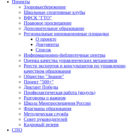
Проекты
Здоровьесбережение
Школьные спортивные клубы
ВФСК "ГТО"
Правовое просвещение
Дополнительное образование
Региональные инновационные площадки
О проекте
Документы
Список
Информационно-библиотечные центры
Оценка качества управленческих механизмов
Реестр экспертов и консультантов по управлению
качеством образования
Общество "Знание"
Проект "500+"
Диктант Победы
Профилактическая работа (модуль)
Разговоры о важном
Школа Минпросвещения России
Флагманы образования
Методическая служба
Совет руководителей
Кадровый резерв
СПО