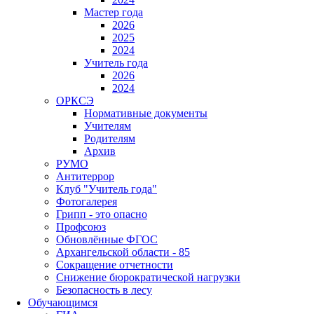
Мастер года
2026
2025
2024
Учитель года
2026
2024
ОРКСЭ
Нормативные документы
Учителям
Родителям
Архив
РУМО
Антитеррор
Клуб "Учитель года"
Фотогалерея
Грипп - это опасно
Профсоюз
Обновлённые ФГОС
Архангельской области - 85
Сокращение отчетности
Снижение бюрократической нагрузки
Безопасность в лесу
Обучающимся