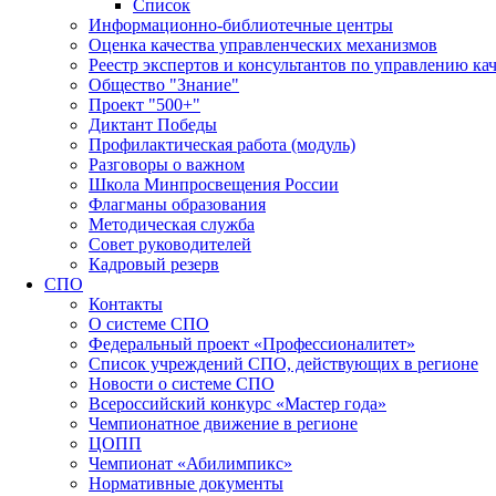
Список
Информационно-библиотечные центры
Оценка качества управленческих механизмов
Реестр экспертов и консультантов по управлению ка
Общество "Знание"
Проект "500+"
Диктант Победы
Профилактическая работа (модуль)
Разговоры о важном
Школа Минпросвещения России
Флагманы образования
Методическая служба
Совет руководителей
Кадровый резерв
СПО
Контакты
О системе СПО
Федеральный проект «Профессионалитет»
Список учреждений СПО, действующих в регионе
Новости о системе СПО
Всероссийский конкурс «Мастер года»
Чемпионатное движение в регионе
ЦОПП
Чемпионат «Абилимпикс»
Нормативные документы