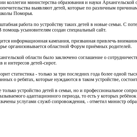
ии коллегии министерства образования и науки Архангельской о
опечительства выявляют детей, которые по различным причинам о
 школы Поморья.
сштабная работа по устройству таких детей в новые семьи. С п
В помощь усыновителям создан специальный сайт.
тся информационная кампания, призванная привлечь внимание о
орье организовывается областной Форум приёмных родителей.
хангельской области было заключено соглашение о сотрудничес
в и интересов детей-сирот.
ворит статистика - только за три последних года более одной ты
нных о ребятах, которые нуждаются в таком устройстве, состоит
е только устройство детей в семьи, но и профессиональное соп
называемого адаптационного периода, то есть у которых ребёнок
вачены услугами служб сопровождения, - отметил министр обра