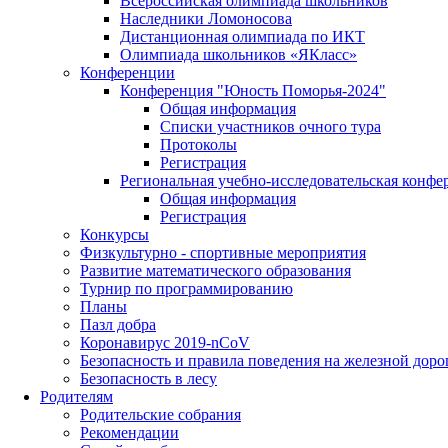
Всероссийская олимпиада школьников
Наследники Ломоносова
Дистанционная олимпиада по ИКТ
Олимпиада школьников «ЯКласс»
Конференции
Конференция "Юность Поморья-2024"
Общая информация
Списки участников очного тура
Протоколы
Регистрация
Региональная учебно-исследовательская конфе
Общая информация
Регистрация
Конкурсы
Физкультурно - спортивные мероприятия
Развитие математического образования
Турнир по программированию
Планы
Пазл добра
Коронавирус 2019-nCoV
Безопасность и правила поведения на железной доро
Безопасность в лесу
Родителям
Родительские собрания
Рекомендации